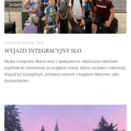
Posted
25 czerwca, 2026
WYJAZD INTEGRACYJNY SLO
Służba Liturgiczna Ołtarza wraz z opiekunem ks. wikariuszem Marcinem
pojechała do Świeradowa, by pogłębiać relacje, dobrze się bawić i odetchnąć.
Wyjazd był szczególnym, ponieważ ostatnim z księdzem Marcinem, jako
duszpasterzem...