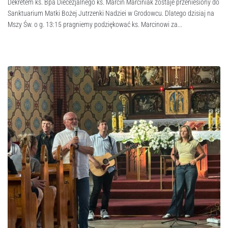
Dekretem ks. Bpa Diecezjalnego ks. Marcin Marciniak zostaje przeniesiony do
Sanktuarium Matki Bożej Jutrzenki Nadziei w Grodowcu. Dlatego dzisiaj na
Mszy Św. o g. 13:15 pragniemy podziękować ks. Marcinowi za...