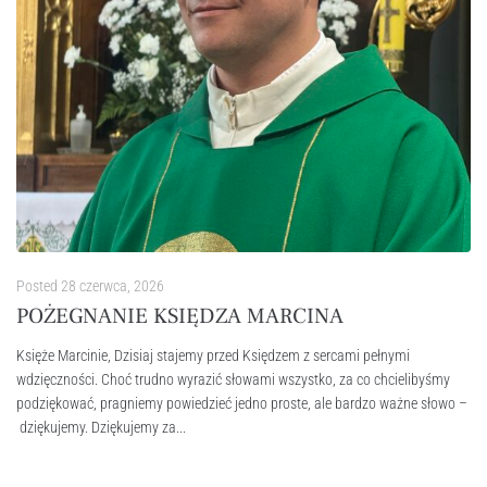
Posted
28 czerwca, 2026
POŻEGNANIE KSIĘDZA MARCINA
Księże Marcinie, Dzisiaj stajemy przed Księdzem z sercami pełnymi
wdzięczności. Choć trudno wyrazić słowami wszystko, za co chcielibyśmy
podziękować, pragniemy powiedzieć jedno proste, ale bardzo ważne słowo –
dziękujemy. Dziękujemy za...