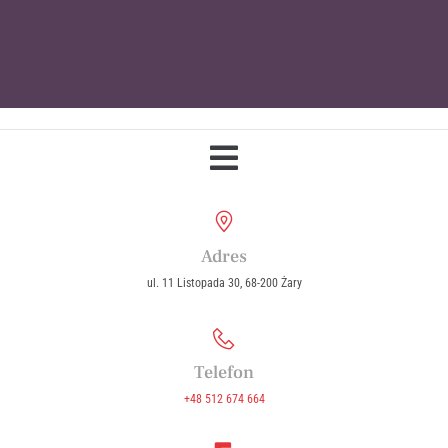
Parafia Wniebowzięcia Najświętszej
Maryi Panny w Żarach
Adres
ul. 11 Listopada 30, 68-200 Żary
Telefon
+48 512 674 664