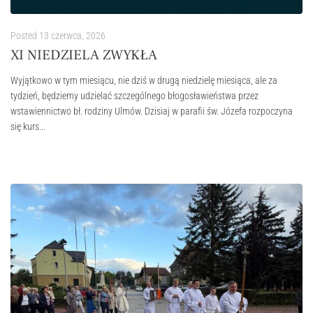
Posted
13 czerwca, 2026
XI NIEDZIELA ZWYKŁA
Wyjątkowo w tym miesiącu, nie dziś w drugą niedzielę miesiąca, ale za
tydzień, będziemy udzielać szczególnego błogosławieństwa przez
wstawiennictwo bł. rodziny Ulmów. Dzisiaj w parafii św. Józefa rozpoczyna
się kurs...