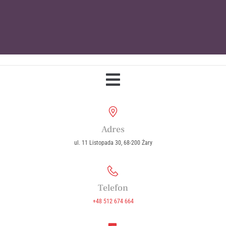
Parafia Wniebowzięcia Najświętszej
Maryi Panny w Żarach
Adres
ul. 11 Listopada 30, 68-200 Żary
Telefon
+48 512 674 664