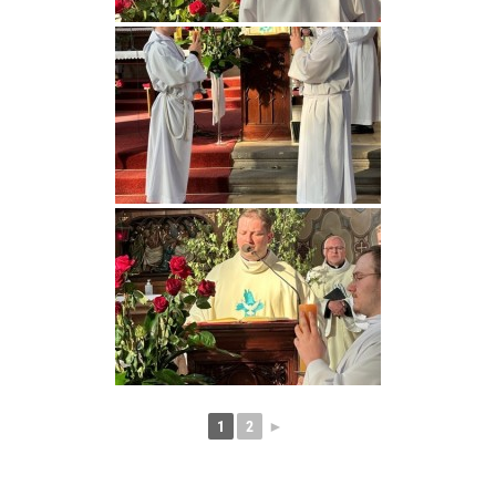
1
2
►