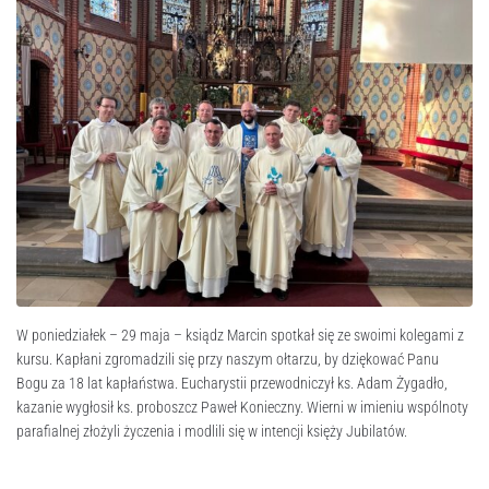
W poniedziałek – 29 maja – ksiądz Marcin spotkał się ze swoimi kolegami z
kursu. Kapłani zgromadzili się przy naszym ołtarzu, by dziękować Panu
Bogu za 18 lat kapłaństwa. Eucharystii przewodniczył ks. Adam Żygadło,
kazanie wygłosił ks. proboszcz Paweł Konieczny. Wierni w imieniu wspólnoty
parafialnej złożyli życzenia i modlili się w intencji księży Jubilatów.