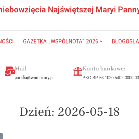
niebowzięcia Najświętszej Maryi Pann
NOŚCI
GAZETKA „WSPÓLNOTA” 2026
BŁOGOSŁAW
Mail
Konto bankowe:
parafia@wnmpzary.pl
PKO BP 66 1020 5402 0000 03
Dzień:
2026-05-18