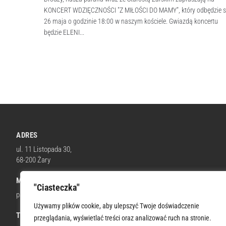
KONCERT WDZIĘCZNOŚCI "Z MIŁOŚCI DO MAMY", który odbędzie s
26 maja o godzinie 18:00 w naszym kościele. Gwiazdą koncertu
będzie ELENI...
ADRES
ul. 11 Listopada 30,
68-200 Żary
MAIL
"Ciasteczka"
parafia@wnmpzary.pl
Używamy plików cookie, aby ulepszyć Twoje doświadczenie
TELEFON KOM.
przeglądania, wyświetlać treści oraz analizować ruch na stronie.