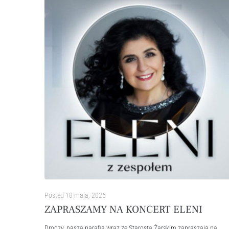
Posted
18 maja, 2026
ZAPRASZAMY NA KONCERT ELENI
Drodzy, nasza parafia wraz ze Starostą Żarskim zapraszają na