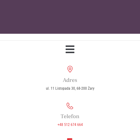
Parafia Wniebowzięcia Najświętszej
Maryi Panny w Żarach
Adres
ul. 11 Listopada 30, 68-200 Żary
Telefon
+48 512 674 664