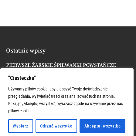
Ostatnie wpisy
PIERWSZE ŻARSKIE ŚPIEWANKI POWSTAŃCZE
Posted by
Administrator
7 sierpnia, 2026
"Ciasteczka"
XVII NIEDZIELA ZWYKŁA
Używamy plików cookie, aby ulepszyć Twoje doświadczenie
Posted by
Administrator
26 lipca, 2026
przeglądania, wyświetlać treści oraz analizować ruch na stronie.
Klikając „Akceptuj wszystko”, wyrażasz zgodę na używanie przez nas
plików cookie.
ŚWIĘTY KRZYSZTOFIE WSPIERAJ
Posted by
Administrator
26 lipca, 2026
Wybierz
Odrzuć wszystko
Akceptuj wszystko