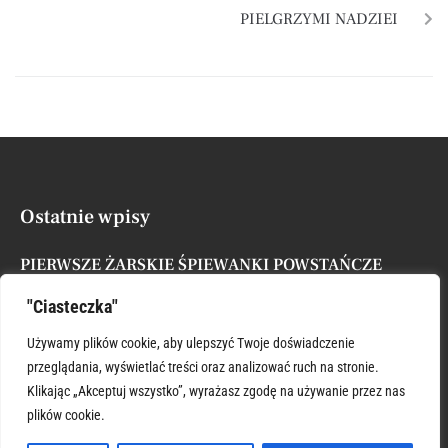
PIELGRZYMI NADZIEI
Ostatnie wpisy
PIERWSZE ŻARSKIE ŚPIEWANKI POWSTAŃCZE
Posted by
Administrator
7 sierpnia, 2026
"Ciasteczka"
XVII NIEDZIELA ZWYKŁA
Używamy plików cookie, aby ulepszyć Twoje doświadczenie
Posted by
Administrator
26 lipca, 2026
przeglądania, wyświetlać treści oraz analizować ruch na stronie.
Klikając „Akceptuj wszystko”, wyrażasz zgodę na używanie przez nas
plików cookie.
ŚWIĘTY KRZYSZTOFIE WSPIERAJ
Posted by
Administrator
26 lipca, 2026