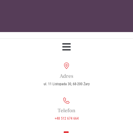
Parafia Wniebowzięcia Najświętszej
Maryi Panny w Żarach
Adres
ul. 11 Listopada 30, 68-200 Żary
Telefon
+48 512 674 664