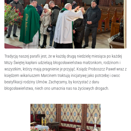
Tradycją naszej parafii jest, że w każdą drugą niedzielę miesiąca po każdej
Mszy Świętej kapłani udzielają błogosławieństwa małżonkom, rodzinom i
wszystkim, którzy mają pragnienie je przyjąć. Ksiądz Proboszcz Paweł wraz z
księdzem wikariuszem Marcinem traktują inicjatywę jako potrzebę i owoc
beatyfikacji rodziny Ulmów. Zachęcamy, by korzystać z daru
błogosławieństwa, niech ono umacnia nas na życiowych drogach.