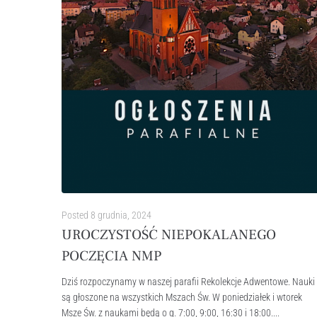
Posted
8 grudnia, 2024
UROCZYSTOŚĆ NIEPOKALANEGO
POCZĘCIA NMP
Dziś rozpoczynamy w naszej parafii Rekolekcje Adwentowe. Nauki
są głoszone na wszystkich Mszach Św. W poniedziałek i wtorek
Msze Św. z naukami będą o g. 7:00, 9:00, 16:30 i 18:00....