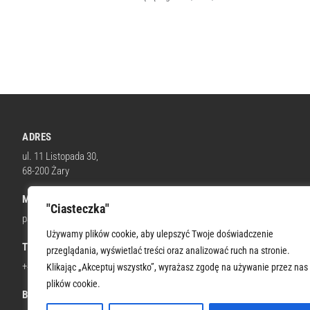
ADRES
ul. 11 Listopada 30,
68-200 Żary
MAIL
"Ciasteczka"
parafia@wnmpzary.pl
Używamy plików cookie, aby ulepszyć Twoje doświadczenie
TELEFON KOM.
przeglądania, wyświetlać treści oraz analizować ruch na stronie.
+48 512 674 664
Klikając „Akceptuj wszystko”, wyrażasz zgodę na używanie przez nas
plików cookie.
BANK