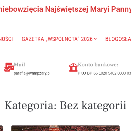
niebowzięcia Najświętszej Maryi Pann
NOŚCI
GAZETKA „WSPÓLNOTA” 2026
BŁOGOSŁAW
Mail
Konto bankowe:
parafia@wnmpzary.pl
PKO BP 66 1020 5402 0000 03
Kategoria:
Bez kategorii