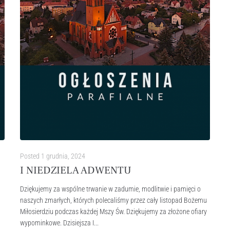
Posted
1 grudnia, 2024
I NIEDZIELA ADWENTU
Dziękujemy za wspólne trwanie w zadumie, modlitwie i pamięci o
naszych zmarłych, których polecaliśmy przez cały listopad Bożemu
Miłosierdziu podczas każdej Mszy Św. Dziękujemy za złożone ofiary
wypominkowe. Dzisiejsza I...