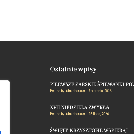
Ostatnie wpisy
PIERWSZE ŻARSKIE ŚPIEWANKI P
Posted by
Administrator
7 sierpnia, 2026
XVII NIEDZIELA ZWYKŁA
Posted by
Administrator
26 lipca, 2026
ŚWIĘTY KRZYSZTOFIE WSPIERAJ