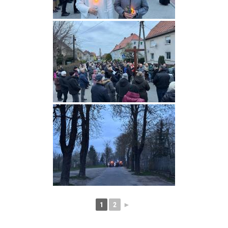
1
2
►