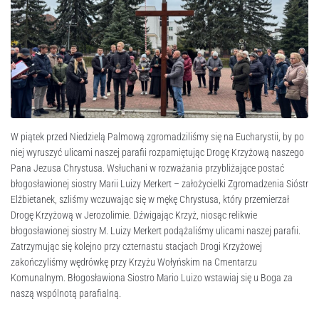
W piątek przed Niedzielą Palmową zgromadziliśmy się na Eucharystii, by po
niej wyruszyć ulicami naszej parafii rozpamiętując Drogę Krzyżową naszego
Pana Jezusa Chrystusa. Wsłuchani w rozważania przybliżające postać
błogosławionej siostry Marii Luizy Merkert – założycielki Zgromadzenia Sióstr
Elżbietanek, szliśmy wczuwając się w mękę Chrystusa, który przemierzał
Drogę Krzyżową w Jerozolimie. Dźwigając Krzyż, niosąc relikwie
błogosławionej siostry M. Luizy Merkert podążaliśmy ulicami naszej parafii.
Zatrzymując się kolejno przy czternastu stacjach Drogi Krzyżowej
zakończyliśmy wędrówkę przy Krzyżu Wołyńskim na Cmentarzu
Komunalnym. Błogosławiona Siostro Mario Luizo wstawiaj się u Boga za
naszą wspólnotą parafialną.