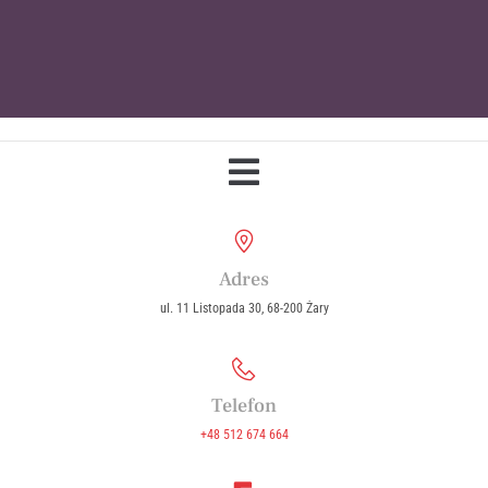
Parafia Wniebowzięcia Najświętszej
Maryi Panny w Żarach
Adres
ul. 11 Listopada 30, 68-200 Żary
Telefon
+48 512 674 664