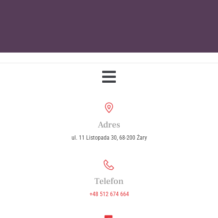
Parafia Wniebowzięcia Najświętszej
Maryi Panny w Żarach
Adres
ul. 11 Listopada 30, 68-200 Żary
Telefon
+48 512 674 664