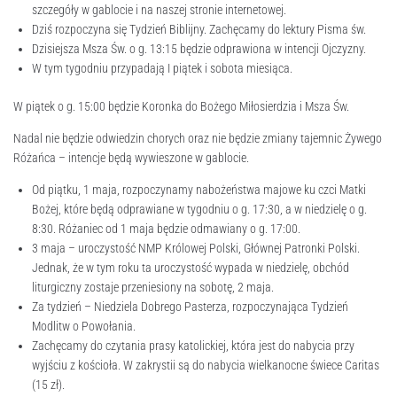
szczegóły w gablocie i na naszej stronie internetowej.
Dziś rozpoczyna się Tydzień Biblijny. Zachęcamy do lektury Pisma św.
Dzisiejsza Msza Św. o g. 13:15 będzie odprawiona w intencji Ojczyzny.
W tym tygodniu przypadają I piątek i sobota miesiąca.
W piątek o g. 15:00 będzie Koronka do Bożego Miłosierdzia i Msza Św.
Nadal nie będzie odwiedzin chorych oraz nie będzie zmiany tajemnic Żywego
Różańca – intencje będą wywieszone w gablocie.
Od piątku, 1 maja, rozpoczynamy nabożeństwa majowe ku czci Matki
Bożej, które będą odprawiane w tygodniu o g. 17:30, a w niedzielę o g.
8:30. Różaniec od 1 maja będzie odmawiany o g. 17:00.
3 maja – uroczystość NMP Królowej Polski, Głównej Patronki Polski.
Jednak, że w tym roku ta uroczystość wypada w niedzielę, obchód
liturgiczny zostaje przeniesiony na sobotę, 2 maja.
Za tydzień – Niedziela Dobrego Pasterza, rozpoczynająca Tydzień
Modlitw o Powołania.
Zachęcamy do czytania prasy katolickiej, która jest do nabycia przy
wyjściu z kościoła. W zakrystii są do nabycia wielkanocne świece Caritas
(15 zł).