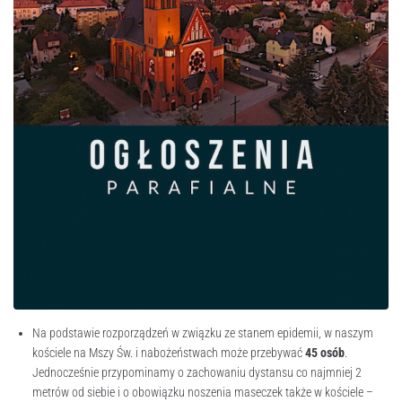
Na podstawie rozporządzeń w związku ze stanem epidemii, w naszym
kościele na Mszy Św. i nabożeństwach może przebywać
45 osób
.
Jednocześnie przypominamy o zachowaniu dystansu co najmniej 2
metrów od siebie i o obowiązku noszenia maseczek także w kościele –