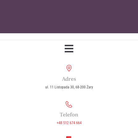
Parafia Wniebowzięcia Najświętszej
Maryi Panny w Żarach
Adres
ul. 11 Listopada 30, 68-200 Żary
Telefon
+48 512 674 664