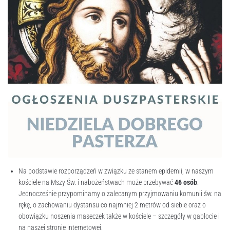
Na podstawie rozporządzeń w związku ze stanem epidemii, w naszym
kościele na Mszy Św. i nabożeństwach może przebywać
46 osób
.
Jednocześnie przypominamy o zalecanym przyjmowaniu komunii św. na
rękę, o zachowaniu dystansu co najmniej 2 metrów od siebie oraz o
obowiązku noszenia maseczek także w kościele – szczegóły w gablocie i
na naszej stronie internetowej.