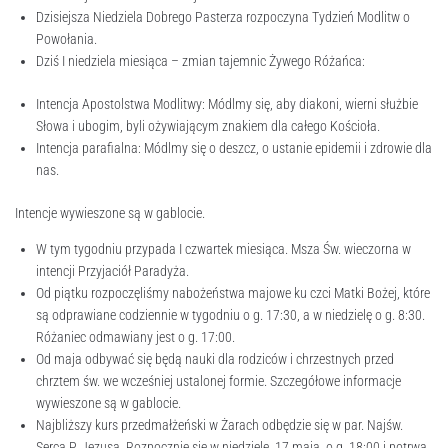
Dzisiejsza Niedziela Dobrego Pasterza rozpoczyna Tydzień Modlitw o
Powołania.
Dziś I niedziela miesiąca – zmian tajemnic Żywego Różańca:
Intencja Apostolstwa Modlitwy: Módlmy się, aby diakoni, wierni służbie
Słowa i ubogim, byli ożywiającym znakiem dla całego Kościoła.
Intencja parafialna: Módlmy się o deszcz, o ustanie epidemii i zdrowie dla
nas.
Intencje wywieszone są w gablocie.
W tym tygodniu przypada I czwartek miesiąca. Msza Św. wieczorna w
intencji Przyjaciół Paradyża.
Od piątku rozpoczęliśmy nabożeństwa majowe ku czci Matki Bożej, które
są odprawiane codziennie w tygodniu o g. 17:30, a w niedzielę o g. 8:30.
Różaniec odmawiany jest o g. 17:00.
Od maja odbywać się będą nauki dla rodziców i chrzestnych przed
chrztem św. we wcześniej ustalonej formie. Szczegółowe informacje
wywieszone są w gablocie.
Najbliższy kurs przedmałżeński w Żarach odbędzie się w par. Najśw.
Serca P. Jezusa. Rozpocznie się w niedzielę, 17 maja, o g. 18:00 i potrwa