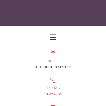
Parafia Wniebowzięcia Najświętszej
Maryi Panny w Żarach
Adres
ul. 11 Listopada 30, 68-200 Żary
Telefon
+48 512 674 664