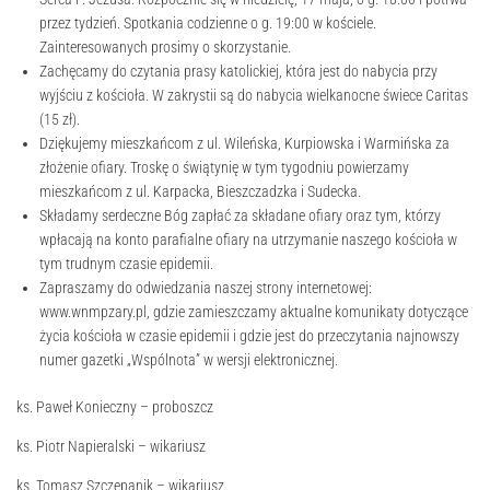
przez tydzień. Spotkania codzienne o g. 19:00 w kościele.
Zainteresowanych prosimy o skorzystanie.
Zachęcamy do czytania prasy katolickiej, która jest do nabycia przy
wyjściu z kościoła. W zakrystii są do nabycia wielkanocne świece Caritas
(15 zł).
Dziękujemy mieszkańcom z ul. Wileńska, Kurpiowska i Warmińska za
złożenie ofiary. Troskę o świątynię w tym tygodniu powierzamy
mieszkańcom z ul. Karpacka, Bieszczadzka i Sudecka.
Składamy serdeczne Bóg zapłać za składane ofiary oraz tym, którzy
wpłacają na konto parafialne ofiary na utrzymanie naszego kościoła w
tym trudnym czasie epidemii.
Zapraszamy do odwiedzania naszej strony internetowej:
www.wnmpzary.pl, gdzie zamieszczamy aktualne komunikaty dotyczące
życia kościoła w czasie epidemii i gdzie jest do przeczytania najnowszy
numer gazetki „Wspólnota” w wersji elektronicznej.
ks. Paweł Konieczny – proboszcz
ks. Piotr Napieralski – wikariusz
ks. Tomasz Szczepanik – wikariusz