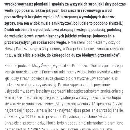
wysoko wewnątrz płomieni i spadały ze wszystkich stron jak iskry podczas
wielkiego pożaru, lekkie jak puch, bez ciężaru i równowagi wśród
przeraźliwych krzyków, wycia i bólu rozpaczy wywołujących dreszcz
zgrozy. (Na ten widok musiałam krzyczeć, bo ludzie to podobno słyszeli.)
Diabli odróżniali się od ludzi swą okropną i wstrętną postacią, podobną
do wzbudzających strach nieznanych jakichś zwierząt, jednocześnie
przezroczystych jak rozżarzone węgle.
Przerażeni, podnieśliśmy oczy do
Naszej Pani szukając u Niej pomocy, a Ona pełna dobroci i smutku rzekła do
nas:
„Widzieliście piekło, do którego idą dusze biednych grzeszników”.
Kazanie podczas Mszy Świętej wygłosił ks. Proboszcz. Tłumacząc dlaczego
Maryja naraziła dzieci z Fatimy na taki mocny widok, który wywołał w nich
lęk i duży strach, powiedział, że chodziło o drastyczne uświadomienie, iż
piekło jest realną rzeczywistością. Powtarzając to zdanie powtórnie,
usłyszeliśmy, że my jesteśmy zagrożeni niebezpieczeństwem znalezienia się
w nim, jeżeli nie zrobimy czegoś radykalnego w naszym życiu. Wsłuchując
się w treść kazania słyszeliśmy: „Maryja w objawieniu z 13 lipca powtórzyła
najbardziej niepopularne, a jednak najważniejsze przesłanie chrześcijańskie.
Już wtedy, w 1917 roku to przesłanie Chrystusa, przesłanie św. Jana
Chrzciciela, przesłanie św. Piotra było niepopularne, niemodne, a brzmi ono
bardzo krótko: NAWRACAJCIE SIĘ. Jezus określił misję kościoła jako