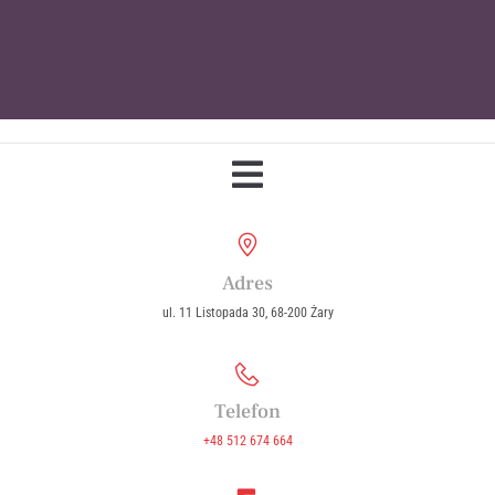
Parafia Wniebowzięcia Najświętszej
Maryi Panny w Żarach
Adres
ul. 11 Listopada 30, 68-200 Żary
Telefon
+48 512 674 664