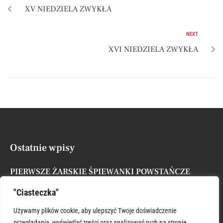
XV NIEDZIELA ZWYKŁA
NEXT
XVI NIEDZIELA ZWYKŁA
Ostatnie wpisy
PIERWSZE ŻARSKIE ŚPIEWANKI POWSTAŃCZE
Posted by
Administrator
7 sierpnia, 2026
"Ciasteczka"
XVII NIEDZIELA ZWYKŁA
Używamy plików cookie, aby ulepszyć Twoje doświadczenie
Posted by
Administrator
26 lipca, 2026
przeglądania, wyświetlać treści oraz analizować ruch na stronie.