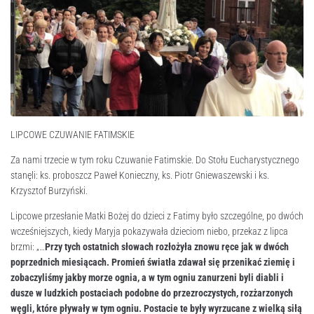
LIPCOWE CZUWANIE FATIMSKIE
Za nami trzecie w tym roku Czuwanie Fatimskie. Do Stołu Eucharystycznego
stanęli: ks. proboszcz Paweł Konieczny, ks. Piotr Gniewaszewski i ks.
Krzysztof Burzyński.
Lipcowe przesłanie Matki Bożej do dzieci z Fatimy było szczególne, po dwóch
wcześniejszych, kiedy Maryja pokazywała dzieciom niebo, przekaz z lipca
brzmi: „…
Przy tych ostatnich słowach rozłożyła znowu ręce jak w dwóch
poprzednich miesiącach.
Promień światła zdawał się przenikać ziemię i
zobaczyliśmy jakby morze ognia, a w tym ogniu zanurzeni byli diabli i
dusze w ludzkich postaciach podobne do przezroczystych, rozżarzonych
węgli, które pływały w tym ogniu.
Postacie te były wyrzucane z wielką siłą