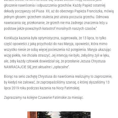
głoszenie nawrócenia i odpuszczenia grzechów. Każdy Papież ostatniej
dekady począwszy od Piusa XII, aż do obecnego Papieża Franciszka, mówią
jednym głosem: grzechem stulecia jest utrata poczucia grzechu. Odmowa
nawracania się, przekonanie, że grzech nie ma żadnego znaczenia leży u
podstaw jakże poważnych katastrof moralnych naszych czasów.”
Konkluzja kazania była optymistyczna, sugerowała, że 13 lipca, to tylko
część opowieści z jaką przychodzi do nas Maryja, opowieści, która mimo
wszystko niesie ze sobą więcej pocieszenia niż potępienia. Maryja ukazując
wizję piekła, nie chciała straszyć, Jej intencją nie było, żebyśmy żyli w lęku,
ale, żeby każdy człowiek dowiedział się, że przesłanie Jezusa Chrystusa
NAWRACAJCIE SIĘ jest aktualne i „opłacalne”.
Biorąc na serio zachętę Chrystusa do nawrócenia realizujmy to zaproszenie,
by kiedyś nie żałować, że zaprzepaściliśmy szansę, o której słyszeliśmy 13
lipca 2019 roku podczas kazania na Nocy Fatimskiej.
Zapraszamy na kolejne Czuwanie Fatimskie za miesiąc.