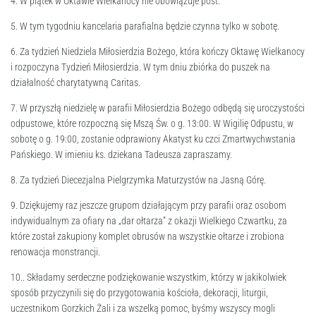
4. W piątek w Oktawie Wielkanocy nie obowiązuje post.
5. W tym tygodniu kancelaria parafialna będzie czynna tylko w sobotę.
6. Za tydzień Niedziela Miłosierdzia Bożego, która kończy Oktawę Wielkanocy
i rozpoczyna Tydzień Miłosierdzia. W tym dniu zbiórka do puszek na
działalność charytatywną Caritas.
7. W przyszłą niedzielę w parafii Miłosierdzia Bożego odbędą się uroczystości
odpustowe, które rozpoczną się Mszą Św. o g. 13:00. W Wigilię Odpustu, w
sobotę o g. 19:00, zostanie odprawiony Akatyst ku czci Zmartwychwstania
Pańskiego. W imieniu ks. dziekana Tadeusza zapraszamy.
8. Za tydzień Diecezjalna Pielgrzymka Maturzystów na Jasną Górę.
9. Dziękujemy raz jeszcze grupom działającym przy parafii oraz osobom
indywidualnym za ofiary na „dar ołtarza” z okazji Wielkiego Czwartku, za
które został zakupiony komplet obrusów na wszystkie ołtarze i zrobiona
renowacja monstrancji.
10.. Składamy serdeczne podziękowanie wszystkim, którzy w jakikolwiek
sposób przyczynili się do przygotowania kościoła, dekoracji, liturgii,
uczestnikom Gorzkich Żali i za wszelką pomoc, byśmy wszyscy mogli