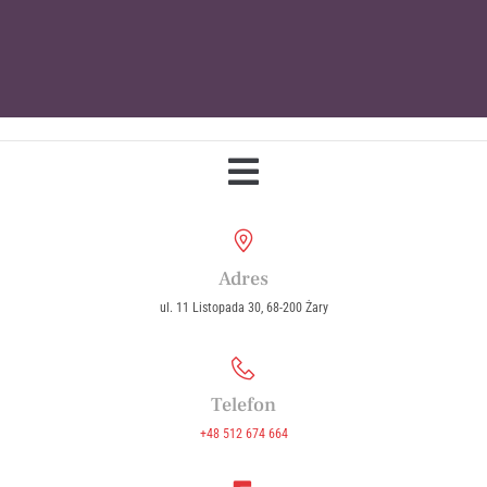
Parafia Wniebowzięcia Najświętszej
Maryi Panny w Żarach
Adres
ul. 11 Listopada 30, 68-200 Żary
Telefon
+48 512 674 664