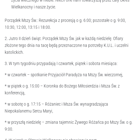
życia wiecznego w niebie. Niech one nam towarzyszą przez cały Okres
Wielkanocny i nasze życie.
Porządek Mszy Św.: Rezurekcja z procesją o g. 6:00; pozostałe o g. 9:00,
10:30, 12:00, 13:15 i 18:00.
2. Jutro II dzień świąt. Porządek Mszy Św. jak w każdą niedzielę. Ofiary
złożone tego dnia na tacę będą przeznaczone na potrzeby K.U.L. i uczelni
katolickich.
3. W tym tygodniu przypadają I czwartek, piątek i sobota miesiąca:
* w czwartek – spotkanie Przyjaciół Paradyża na Mszy Św. wieczornej,
* w piątek o g. 15:00 – Koronka do Bożego Miłosierdzia i Msza Św. z
konferencją,
* w sobotę o g. 17:15 – Różaniec i Msza Św. wynagradzająca
Niepokalanemu Sercu Maryi,
* w przyszłą niedzielę – zmiana tajemnic Żywego Różańca po Mszy Św. o g.
9:00.