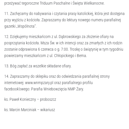
przeżywać tegoroczne Triduum Paschalne i Święta Wielkanocne.
11. Zachęcamy do nabywania i czytania prasy katolickiej, która jest dostępna
przy wyjściu z kościoła. Zapraszamy do lektury nowego numeru parafialnej
gazetki „Wspólnota”.
12. Dziękujemy mieszkańcom z ul. Dąbrowskiego za złożenie ofiary na
posprzątania kościoła. Msza Św. w ich intencji oraz za zmarłych z ich rodzin
zostanie odprawiona 6 czerwca o g. 7:00. Troskę o świątynię w tym tygodniu
powierzamy mieszkańcom z ul. Chłopickiego i Bema.
13. Bóg zapłać za wszelkie składane ofiary.
14. Zapraszamy do sklepiku oraz do odwiedzania parafialnej strony
internetowej: www.wnmpzary.pl oraz parafialnego profilu
facebook’owego: Parafia Wniebowzięcia NMP Żary.
ks. Paweł Konieczny – proboszcz
ks. Marcin Marciniak – wikariusz