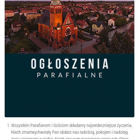
Wszystkim Parafianom i Gościom składamy najserdeczniejsze życzenia.
Niech zmartwychwstały Pan obdarz nas radością, pokojem i nadzieją