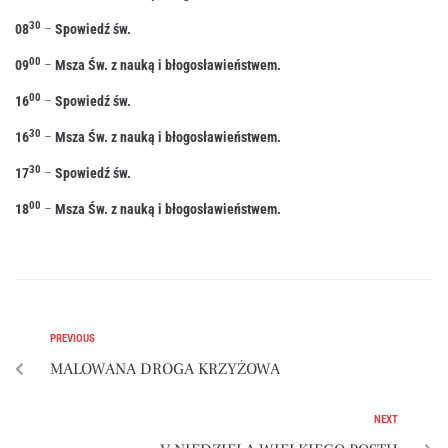
30
08
–
Spowiedź św.
00
09
–
Msza Św. z nauką i błogosławieństwem.
00
16
–
Spowiedź św.
30
16
–
Msza Św. z nauką i błogosławieństwem.
30
17
–
Spowiedź św.
00
18
–
Msza Św. z nauką i błogosławieństwem.
PREVIOUS
MALOWANA DROGA KRZYŻOWA
NEXT