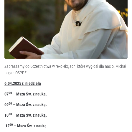
Zapraszamy do uczestnictwa w rekolekcjach, które wygłosi dla nas o. Michał
Legan OSPPE
6.04.2025 r. niedziela
00
07
–
Msza Św. z nauką.
00
09
–
Msza Św. z nauką.
30
10
–
Msza Św. z nauką.
00
12
–
Msza Św. z nauką.