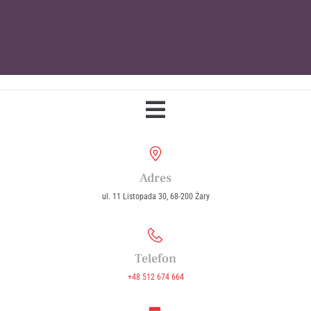
Parafia Wniebowzięcia Najświętszej
Maryi Panny w Żarach
Adres
ul. 11 Listopada 30, 68-200 Żary
Telefon
+48 512 674 664