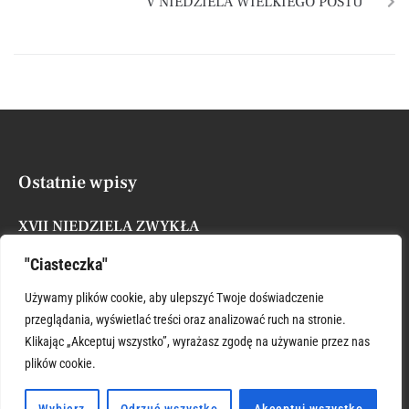
V NIEDZIELA WIELKIEGO POSTU
Ostatnie wpisy
XVII NIEDZIELA ZWYKŁA
Posted by
Administrator
26 lipca, 2026
"Ciasteczka"
ŚWIĘTY KRZYSZTOFIE WSPIERAJ
Używamy plików cookie, aby ulepszyć Twoje doświadczenie
Posted by
Administrator
26 lipca, 2026
przeglądania, wyświetlać treści oraz analizować ruch na stronie.
Klikając „Akceptuj wszystko”, wyrażasz zgodę na używanie przez nas
plików cookie.
XVI NIEDZIELA ZWYKŁA
Posted by
Administrator
19 lipca, 2026