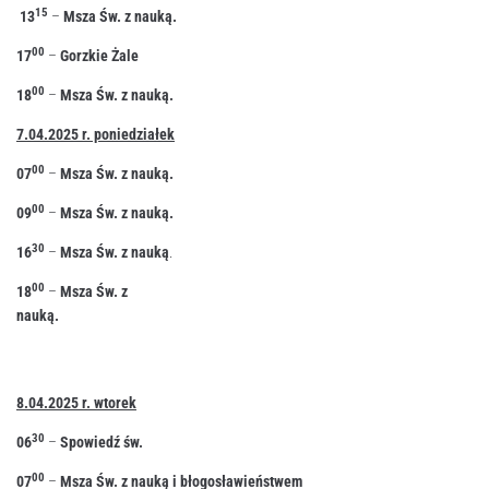
15
13
–
Msza Św. z nauką.
00
17
–
Gorzkie Żale
00
18
–
Msza Św. z nauką.
7.04.2025 r. poniedziałek
00
07
–
Msza Św. z nauką.
00
09
–
Msza Św. z nauką.
30
16
–
Msza Św. z nauką
.
00
18
–
Msza Św. z
nauką.
8.04.2025 r. wtorek
30
06
–
Spowiedź św.
00
07
–
Msza Św. z nauką i błogosławieństwem