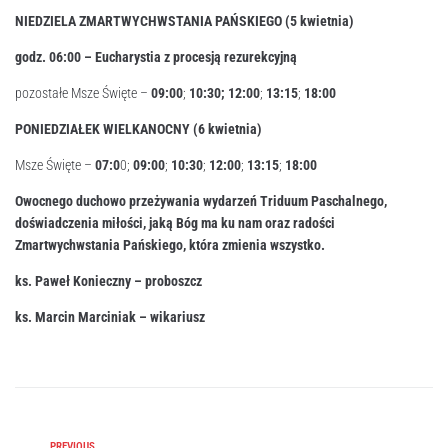
NIEDZIELA ZMARTWYCHWSTANIA PAŃSKIEGO (5 kwietnia)
godz. 06:
00
– Eucharystia z procesją rezurekcyjną
pozostałe Msze Święte –
09:00
;
10:30;
12:00
;
13:15
;
18:00
PONIEDZIAŁEK WIELKANOCNY (6 kwietnia)
Msze Święte –
07:0
0;
09:00
;
10:30
;
12:00
;
13:15
;
18:00
Owocnego duchowo przeżywania wydarzeń Triduum
Paschalnego,
doświadczenia miłości, jaką Bóg ma ku nam
oraz radości
Zmartwychwstania Pańskiego, która zmienia
wszystko.
ks. Paweł Konieczny – proboszcz
ks. Marcin Marciniak – wikariusz
PREVIOUS