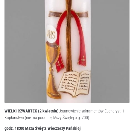
WIELKI CZWARTEK (2 kwietnia)
Ustanowienie sakramentów Eucharystii i
Kapłaństwa (nie ma porannej Mszy Świętej o g. 700)
godz. 18:
00
Msza Święta Wieczerzy Pańskiej