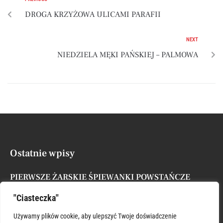
DROGA KRZYŻOWA ULICAMI PARAFII
NEXT
NIEDZIELA MĘKI PAŃSKIEJ – PALMOWA
Ostatnie wpisy
PIERWSZE ŻARSKIE ŚPIEWANKI POWSTAŃCZE
Posted by
Administrator
7 sierpnia, 2026
"Ciasteczka"
XVII NIEDZIELA ZWYKŁA
Używamy plików cookie, aby ulepszyć Twoje doświadczenie