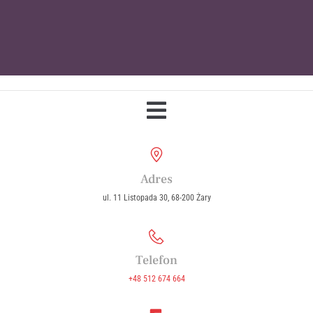
Parafia Wniebowzięcia Najświętszej
Maryi Panny w Żarach
Adres
ul. 11 Listopada 30, 68-200 Żary
Telefon
+48 512 674 664