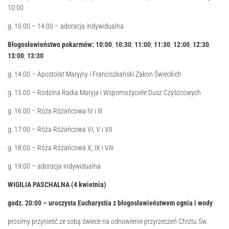
10:00
g. 10:00 – 14:00 – adoracja indywidualna
Błogosławieństwo pokarmów: 10:00
;
10:30
;
11:00
;
11:30
;
12:00
;
12:30
,
13:00
;
13:30
g. 14:00 – Apostolat Maryjny i Franciszkański Zakon Świeckich
g. 15:00 – Rodzina Radia Maryja i Wspomożyciele Dusz Czyśćcowych
g. 16:00 – Róża Różańcowa IV i III
g. 17:00 – Róża Różańcowa VI, V i VII
g. 18:00 – Róża Różańcowa X, IX i VIII
g. 19:00 – adoracja indywidualna
WIGILIA PASCHALNA (4 kwietnia)
godz. 20:
00
– uroczysta Eucharystia z błogosławieństwem ognia i wody
prosimy przynieść ze sobą świece na odnowienie przyrzeczeń Chrztu Św.