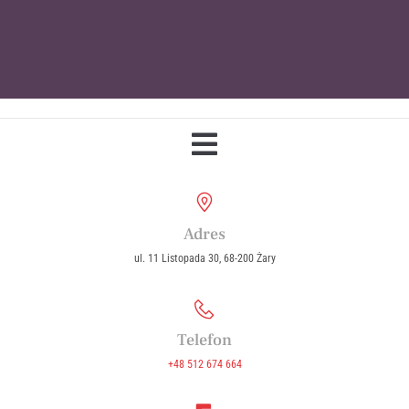
Parafia Wniebowzięcia Najświętszej
Maryi Panny w Żarach
Adres
ul. 11 Listopada 30, 68-200 Żary
Telefon
+48 512 674 664