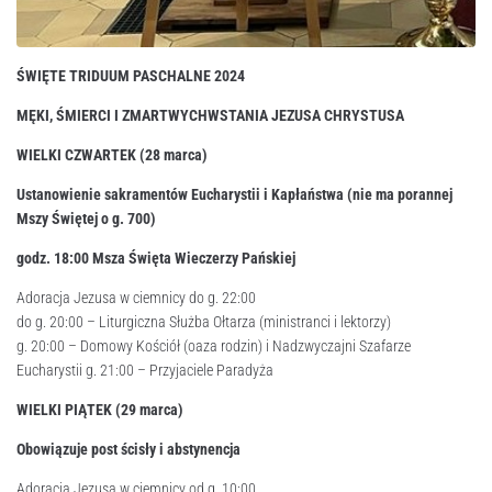
ŚWIĘTE TRIDUUM PASCHALNE 2024
MĘKI, ŚMIERCI I ZMARTWYCHWSTANIA JEZUSA CHRYSTUSA
WIELKI CZWARTEK (28 marca)
Ustanowienie sakramentów Eucharystii i Kapłaństwa (nie ma porannej
Mszy Świętej o g. 7
00
)
godz. 18:
00
Msza Święta Wieczerzy Pańskiej
Adoracja Jezusa w ciemnicy do g. 22:00
do g. 20:00 – Liturgiczna Służba Ołtarza (ministranci i lektorzy)
g. 20:00 – Domowy Kościół (oaza rodzin) i Nadzwyczajni Szafarze
Eucharystii g. 21:00 – Przyjaciele Paradyża
WIELKI PIĄTEK (29 marca)
Obowiązuje post ścisły i abstynencja
Adoracja Jezusa w ciemnicy od g. 10:00