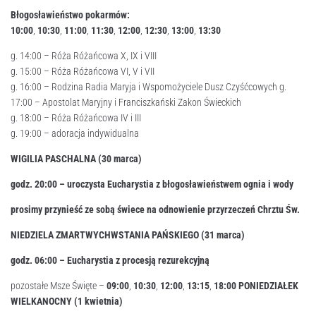
Błogosławieństwo pokarmów:
10:
00
,
10:
30
,
11:
00
,
11:
30
,
12:
00
,
12:
30
,
13:
00
,
13:
30
g. 14:00 – Róża Różańcowa X, IX i VIII
g. 15:00 – Róża Różańcowa VI, V i VII
g. 16:00 – Rodzina Radia Maryja i Wspomożyciele Dusz Czyśćcowych g.
17:00 – Apostolat Maryjny i Franciszkański Zakon Świeckich
g. 18:00 – Róża Różańcowa IV i III
g. 19:00 – adoracja indywidualna
WIGILIA PASCHALNA (30 marca)
godz. 20:
00
– uroczysta Eucharystia z błogosławieństwem ognia i wody
prosimy
przynieść ze sobą świece na odnowienie przyrzeczeń Chrztu Św.
NIEDZIELA ZMARTWYCHWSTANIA PAŃSKIEGO (31 marca)
godz. 06:
00
– Eucharystia z procesją rezurekcyjną
pozostałe Msze Święte –
09:
00
,
10:
30
,
12:
00
,
13:
15
,
18:
00
PONIEDZIAŁEK
WIELKANOCNY (1
kwietnia)