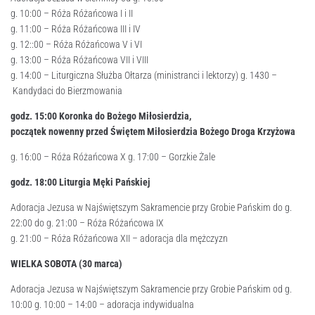
g. 10:00 – Róża Różańcowa I i II
g. 11:00 – Róża Różańcowa III i IV
g. 12::00 – Róża Różańcowa V i VI
g. 13:00 – Róża Różańcowa VII i VIII
g. 14:00 – Liturgiczna Służba Ołtarza (ministranci i lektorzy) g. 1430 –
Kandydaci do Bierzmowania
godz. 15:
00
Koronka do Bożego Miłosierdzia,
początek nowenny przed Świętem Miłosierdzia Bożego Droga Krzyżowa
g. 16:00 – Róża Różańcowa X g. 17:00 – Gorzkie Żale
godz. 18:
00
Liturgia Męki Pańskiej
Adoracja Jezusa w Najświętszym Sakramencie przy Grobie Pańskim do g.
22:00 do g. 21:00 – Róża Różańcowa IX
g. 21:00 – Róża Różańcowa XII – adoracja dla mężczyzn
WIELKA SOBOTA (30 marca)
Adoracja Jezusa w Najświętszym Sakramencie przy Grobie Pańskim od g.
10:00 g. 10:00 – 14:00 – adoracja indywidualna