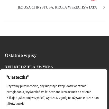
JEZUSA CHRYSTUSA, KRÓLA WSZECHŚWIATA
Ostatnie wpisy
XVII NIEDZIELA ZWYKŁA
Posted by
Administrator
26 lipca, 2026
"Ciasteczka"
ŚWIĘTY KRZYSZTOFIE WSPIERAJ
Używamy plików cookie, aby ulepszyć Twoje doświadczenie
Posted by
Administrator
26 lipca, 2026
przeglądania, wyświetlać treści oraz analizować ruch na stronie.
Klikając „Akceptuj wszystko”, wyrażasz zgodę na używanie przez nas
plików cookie.
XVI NIEDZIELA ZWYKŁA