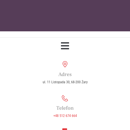
Parafia Wniebowzięcia Najświętszej
Maryi Panny w Żarach
Adres
ul. 11 Listopada 30, 68-200 Żary
Telefon
+48 512 674 664