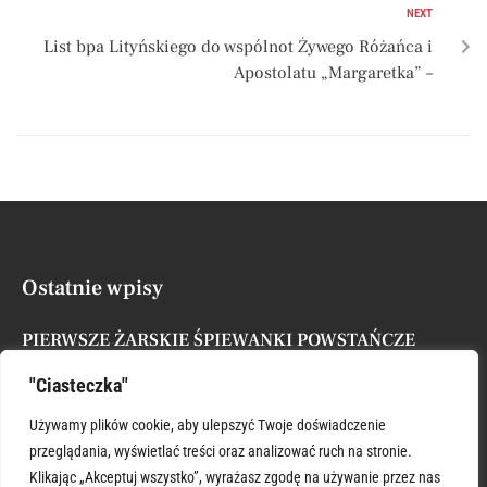
NEXT
List bpa Lityńskiego do wspólnot Żywego Różańca i
Apostolatu „Margaretka” –
Ostatnie wpisy
PIERWSZE ŻARSKIE ŚPIEWANKI POWSTAŃCZE
Posted by
Administrator
7 sierpnia, 2026
"Ciasteczka"
XVII NIEDZIELA ZWYKŁA
Używamy plików cookie, aby ulepszyć Twoje doświadczenie
Posted by
Administrator
26 lipca, 2026
przeglądania, wyświetlać treści oraz analizować ruch na stronie.
Klikając „Akceptuj wszystko”, wyrażasz zgodę na używanie przez nas