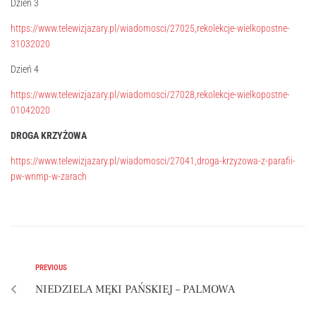
Dzień 3
https://www.telewizjazary.pl/wiadomosci/27025,rekolekcje-wielkopostne-
31032020
Dzień 4
https://www.telewizjazary.pl/wiadomosci/27028,rekolekcje-wielkopostne-
01042020
DROGA KRZYŻOWA
https://www.telewizjazary.pl/wiadomosci/27041,droga-krzyzowa-z-parafii-
pw-wnmp-w-zarach
PREVIOUS
NIEDZIELA MĘKI PAŃSKIEJ – PALMOWA