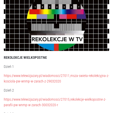
REKOLEKCJE WIELKOPOSTNE
Dzień 1
https://www.telewizjazary.pl/wiadomosci/27011,msza-swieta-rekolekcyjna-z-
kosciola-pw-wnmp-w-zarach-z-29032020
Dzień 2
https://www.telewizjazary.pl/wiadomosci/27015,rekolekcje-wielkopostne-z-
parafii-pw-wnmp-w-zarach-30032020-r