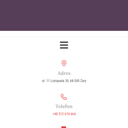
Parafia Wniebowzięcia Najświętszej
Maryi Panny w Żarach
Adres
ul. 11 Listopada 30, 68-200 Żary
Telefon
+48 512 674 664