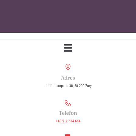
Parafia Wniebowzięcia Najświętszej
Maryi Panny w Żarach
Adres
ul. 11 Listopada 30, 68-200 Żary
Telefon
+48 512 674 664