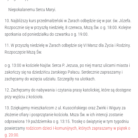
Niepokalanemu Sercu Maryi.
10. Najbliższy kurs przedmałżeński w Żarach odbędzie się w par. św. Józefa.
Rozpocznie się w przyszłą niedzielę, 8 czerwca, Mszą Św. o g. 18:00. Kolejne
spotkania od poniedziałku do czwartku o g. 19:00.
11. W przyszłą niedzielę w Żarach odbędzie się VI Marsz dla Życia i Rodziny.
Rozpoczęcie Mszą Św.
o g. 13:00 w kościele Najśw. Serca P. Jezusa, po niej marsz ulicami miasta i
zakończy się na dziedzińcu żarskiego Pałacu. Serdecznie zapraszamy i
zachęcamy do wzięcia udziału. Szczegóły na ulotkach.
12. Zachęcamy do nabywania i czytania prasy katolickiej, które są dostępne
przy wyjściu z kościoła.
13. Dziękujemy mieszkańcom z ul. Kusocińskiego oraz Żwirki i Wigury za
złożenie ofiary i posprzątanie kościoła. Msza Św. w ich intencji zostanie
odprawiona 19 października o g. 13:15. Troskę o świątynię w tym tygodniu
powierzamy
rodzicom dzieci I-komunijnych, których zapraszamy w piątek o
g. 20:00.