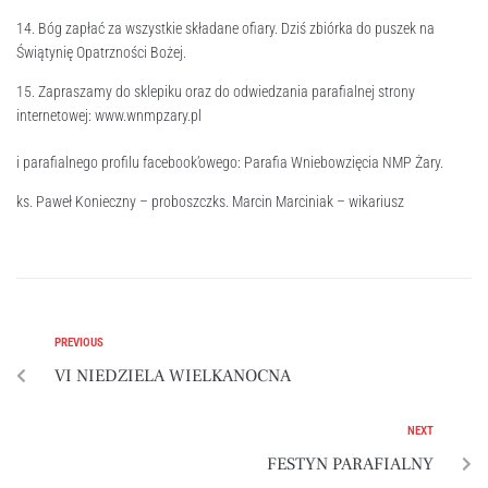
14. Bóg zapłać za wszystkie składane ofiary. Dziś zbiórka do puszek na
Świątynię Opatrzności Bożej.
15. Zapraszamy do sklepiku oraz do odwiedzania parafialnej strony
internetowej: www.wnmpzary.pl
i parafialnego profilu facebook’owego: Parafia Wniebowzięcia NMP Żary.
ks. Paweł Konieczny – proboszczks. Marcin Marciniak – wikariusz
PREVIOUS
VI NIEDZIELA WIELKANOCNA
NEXT
FESTYN PARAFIALNY