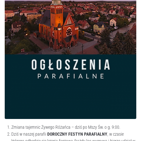
Zmiana tajemnic Żywego Różańca – dziś po Mszy Św. o g. 9:00.
Dziś w naszej parafii
DOROCZNY FESTYN PARAFIALNY
, w czasie