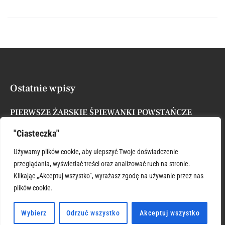
Ostatnie wpisy
PIERWSZE ŻARSKIE ŚPIEWANKI POWSTAŃCZE
Posted by
Administrator
7 sierpnia, 2026
"Ciasteczka"
XVII NIEDZIELA ZWYKŁA
Używamy plików cookie, aby ulepszyć Twoje doświadczenie
Posted by
Administrator
26 lipca, 2026
przeglądania, wyświetlać treści oraz analizować ruch na stronie.
Klikając „Akceptuj wszystko”, wyrażasz zgodę na używanie przez nas
plików cookie.
ŚWIĘTY KRZYSZTOFIE WSPIERAJ
Posted by
Administrator
26 lipca, 2026
Wybierz
Odrzuć wszystko
Akceptuj wszystko