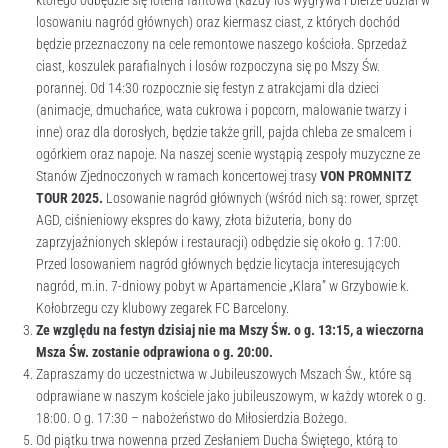
którego odbędzie się loteria fantowa (każdy los wygrywa i bierze udział w
losowaniu nagród głównych) oraz kiermasz ciast, z których dochód
będzie przeznaczony na cele remontowe naszego kościoła. Sprzedaż
ciast, koszulek parafialnych i losów rozpoczyna się po Mszy Św.
porannej. Od 14:30 rozpocznie się festyn z atrakcjami dla dzieci
(animacje, dmuchańce, wata cukrowa i popcorn, malowanie twarzy i
inne) oraz dla dorosłych, będzie także grill, pajda chleba ze smalcem i
ogórkiem oraz napoje. Na naszej scenie wystąpią zespoły muzyczne ze
Stanów Zjednoczonych w ramach koncertowej trasy
VON PROMNITZ
TOUR 2025.
Losowanie nagród głównych (wśród nich są: rower, sprzęt
AGD, ciśnieniowy ekspres do kawy, złota biżuteria, bony do
zaprzyjaźnionych sklepów i restauracji) odbędzie się około g. 17:00.
Przed losowaniem nagród głównych będzie licytacja interesujących
nagród, m.in. 7-dniowy pobyt w Apartamencie „Klara” w Grzybowie k.
Kołobrzegu czy klubowy zegarek FC Barcelony.
Ze względu na festyn dzisiaj nie ma Mszy Św. o g. 13:15, a wieczorna
Msza Św. zostanie odprawiona o g. 20:00.
Zapraszamy do uczestnictwa w Jubileuszowych Mszach Św., które są
odprawiane w naszym kościele jako jubileuszowym, w każdy wtorek o g.
18:00. O g. 17:30 – nabożeństwo do Miłosierdzia Bożego.
Od piątku trwa nowenna przed Zesłaniem Ducha Świętego, którą to