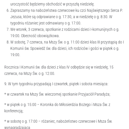
uroczystość będziemy obchodzić w przyszłą niedzielę.
Zapraszamy na nabożeństwa czerwcowe ku czci Najświętszego Serca P.
Jezusa, które są odprawiane o g. 17:30, a w niedzielę o g. 8:30. W
tygodniu różaniec jest odmawiany o g. 17:00.
We wtorek, 3 czerwca, spotkanie z rodzicami dzieci I-komunijnych o g.
19:00. Obecność obowiązkowa.
W sobotę, 7 czerwca, na Mszy Św. o g. 11:00 dzieci klas III przystąpią do I
Komunii św. Spowiedź św. dla dzieci, ich rodziców i gości w piątek o g.
19:00.
Rocznica I Komunii św. dla dzieci z klas IV odbędzie się w niedzielę, 15
czerwca, na Mszy Św. o g. 12:00.
9. W tym tygodniu przypadają I czwartek, piątek i sobota miesiąca:
* w czwartek na Mszy Św. wieczornej spotkanie Przyjaciół Paradyża;
* w piątek o g. 15:00 – Koronka do Miłosierdzia Bożego i Msza Św. z
konferencją;
* w sobotę o g. 17:00 – różaniec, nabożeństwo czerwcowe i Msza Św.
wynagradzająca