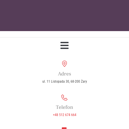
Parafia Wniebowzięcia Najświętszej
Maryi Panny w Żarach
Adres
ul. 11 Listopada 30, 68-200 Żary
Telefon
+48 512 674 664