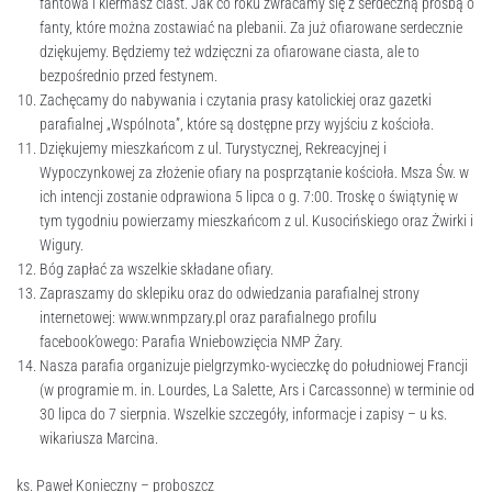
fantowa i kiermasz ciast. Jak co roku zwracamy się z serdeczną prośbą o
fanty, które można zostawiać na plebanii. Za już ofiarowane serdecznie
dziękujemy. Będziemy też wdzięczni za ofiarowane ciasta, ale to
bezpośrednio przed festynem.
Zachęcamy do nabywania i czytania prasy katolickiej oraz gazetki
parafialnej „Wspólnota”, które są dostępne przy wyjściu z kościoła.
Dziękujemy mieszkańcom z ul. Turystycznej, Rekreacyjnej i
Wypoczynkowej za złożenie ofiary na posprzątanie kościoła. Msza Św. w
ich intencji zostanie odprawiona 5 lipca o g. 7:00. Troskę o świątynię w
tym tygodniu powierzamy mieszkańcom z ul. Kusocińskiego oraz Żwirki i
Wigury.
Bóg zapłać za wszelkie składane ofiary.
Zapraszamy do sklepiku oraz do odwiedzania parafialnej strony
internetowej: www.wnmpzary.pl oraz parafialnego profilu
facebook’owego: Parafia Wniebowzięcia NMP Żary.
Nasza parafia organizuje pielgrzymko-wycieczkę do południowej Francji
(w programie m. in. Lourdes, La Salette, Ars i Carcassonne) w terminie od
30 lipca do 7 sierpnia. Wszelkie szczegóły, informacje i zapisy – u ks.
wikariusza Marcina.
ks. Paweł Konieczny – proboszcz