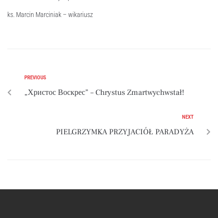
ks. Marcin Marciniak – wikariusz
PREVIOUS
„Христос Воскрес” – Chrystus Zmartwychwstał!
NEXT
PIELGRZYMKA PRZYJACIÓŁ PARADYŻA