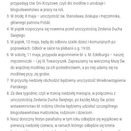
przypadają tzw. Dni Krzyżowe, czyli dni modlitw o urodzaje i
błogosławieństwo w pracy na roli.
W środę, 8 maja – uroczystość św. Stanisława, biskupa i męczennika,
głównego patrona Polski.
W piątek rozpoczyna się nowenna przed uroczystością Zesłania Ducha
Świętego.
W piątek, 10 maja, będą do odbioru szatki dzieci I-komunijnych po
poprawkach. Odbiór w salce na plebanii o g. 19:00.
W sobotę, 11 maja, przypada wspomnienie bł. s. M. Edelburgis – naszej
męczenniczki – i jej IX Towarzyszek. Zapraszamy na wieczorną Mszę Św.
do wspólnej modlitwy za ich pośrednictwem, a po niej udamy się na
modlitwę przy Jej grobie.
W przyszłą niedzielę obchodzić będziemy uroczystość Wniebowstąpienia
Pańskiego.
Za dwa tygodnie, czyli w trzecią niedzielę miesiąca, w połączeniu z
uroczystością Zesłania Ducha Świętego, po każdej Mszy Św. przez
wstawiennictwo bł. rodziny Ulmów będziemy udzielać szczególnego
błogosławieństwa małżonków, rodzinom i dzieciom.
Nasz doroczny festyn parafialny w tym roku odbędzie się wyjątkowo w
pierwszą niedzielę czerwca, w ramach którego odbędzie się loteria