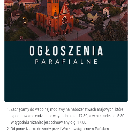
Zachęcamy do wspólnej modlitwy na nabożeństwach majowych, które
są odprawiane codziennie w tygodniu o g. 17:30, a w niedzielę o g. 8:30.
W tygodniu różaniec jest odmawiany o g. 17:00.
Od poniedziałku do środy przed Wniebowstąpieniem Pańskim