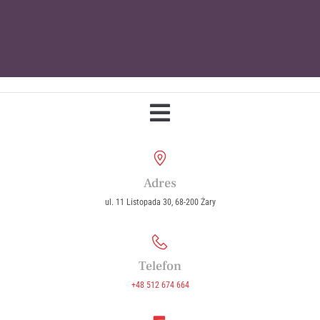
Parafia Wniebowzięcia Najświętszej
Maryi Panny w Żarach
Adres
ul. 11 Listopada 30, 68-200 Żary
Telefon
+48 512 674 664