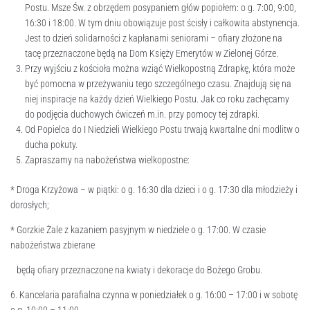
Postu. Msze Św. z obrzędem posypaniem głów popiołem: o g. 7:00, 9:00,
16:30 i 18:00. W tym dniu obowiązuje post ścisły i całkowita abstynencja.
Jest to dzień solidarności z kapłanami seniorami – ofiary złożone na
tacę przeznaczone będą na Dom Księży Emerytów w Zielonej Górze.
Przy wyjściu z kościoła można wziąć Wielkopostną Zdrapkę, która może
być pomocna w przeżywaniu tego szczególnego czasu. Znajdują się na
niej inspiracje na każdy dzień Wielkiego Postu. Jak co roku zachęcamy
do podjęcia duchowych ćwiczeń m.in. przy pomocy tej zdrapki.
Od Popielca do I Niedzieli Wielkiego Postu trwają kwartalne dni modlitw o
ducha pokuty.
Zapraszamy na nabożeństwa wielkopostne:
* Droga Krzyżowa – w piątki: o g. 16:30 dla dzieci i o g. 17:30 dla młodzieży i
dorosłych;
* Gorzkie Żale z kazaniem pasyjnym w niedziele o g. 17:00. W czasie
nabożeństwa zbierane
będą ofiary przeznaczone na kwiaty i dekoracje do Bożego Grobu.
6. Kancelaria parafialna czynna w poniedziałek o g. 16:00 – 17:00 i w sobotę