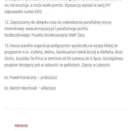
nic nie kosztuje, a może wiele pomóc. Wystarczy wpisać w swój PIT
odpowiedni numer KRS.
12. Zapraszamy do sklepiku oraz do odwiedzania parafialnej strony
internetowej: www.wnmpzary.pl i parafialnego profilu
facebook’owego: Parafia Wniebowzięcia NMP Żary.
13. Nasza parafia organizuje pielgrzymko-wycieczkę na wyspę Maltę (w
programie m.in. Valletta, Mdina, Sanktuarium Matki Bożej w Mellieha, Blue
Grotto, bazylika Ta-Pinu) w terminie od 29 czerwca do 6 lipca. Szczegółowy
program dostępny jest w zakrystii i w gablotach. Zapisy w zakrystii.
ks. Paweł Konieczny – proboszcz
ks. Marcin Marciniak – wikariusz
PREVIOUS