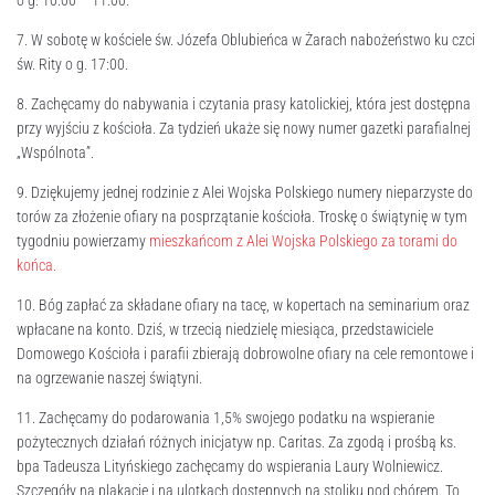
o g. 10:00 – 11:00.
7. W sobotę w kościele św. Józefa Oblubieńca w Żarach nabożeństwo ku czci
św. Rity o g. 17:00.
8. Zachęcamy do nabywania i czytania prasy katolickiej, która jest dostępna
przy wyjściu z kościoła. Za tydzień ukaże się nowy numer gazetki parafialnej
„Wspólnota”.
9. Dziękujemy jednej rodzinie z Alei Wojska Polskiego numery nieparzyste do
torów za złożenie ofiary na posprzątanie kościoła. Troskę o świątynię w tym
tygodniu powierzamy
mieszkańcom z Alei Wojska Polskiego za torami do
końca.
10. Bóg zapłać za składane ofiary na tacę, w kopertach na seminarium oraz
wpłacane na konto. Dziś, w trzecią niedzielę miesiąca, przedstawiciele
Domowego Kościoła i parafii zbierają dobrowolne ofiary na cele remontowe i
na ogrzewanie naszej świątyni.
11. Zachęcamy do podarowania 1,5% swojego podatku na wspieranie
pożytecznych działań różnych inicjatyw np. Caritas. Za zgodą i prośbą ks.
bpa Tadeusza Lityńskiego zachęcamy do wspierania Laury Wolniewicz.
Szczegóły na plakacie i na ulotkach dostępnych na stoliku pod chórem. To