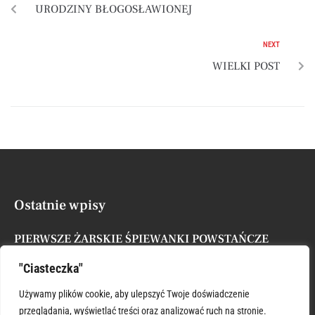
URODZINY BŁOGOSŁAWIONEJ
NEXT
WIELKI POST
Ostatnie wpisy
PIERWSZE ŻARSKIE ŚPIEWANKI POWSTAŃCZE
Posted by
Administrator
7 sierpnia, 2026
"Ciasteczka"
XVII NIEDZIELA ZWYKŁA
Używamy plików cookie, aby ulepszyć Twoje doświadczenie
Posted by
Administrator
26 lipca, 2026
przeglądania, wyświetlać treści oraz analizować ruch na stronie.