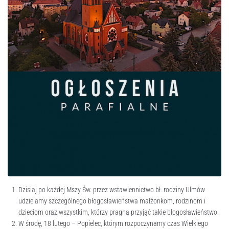
Dzisiaj po każdej Mszy Św. przez wstawiennictwo bł. rodziny Ulmów
udzielamy szczególnego błogosławieństwa małżonkom, rodzinom i
dzieciom oraz wszystkim, którzy pragną przyjąć takie błogosławieństwo.
W środę, 18 lutego – Popielec, którym rozpoczynamy czas Wielkiego