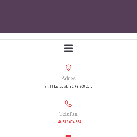
Parafia Wniebowzięcia Najświętszej
Maryi Panny w Żarach
Adres
ul. 11 Listopada 30, 68-200 Żary
Telefon
+48 512 674 664