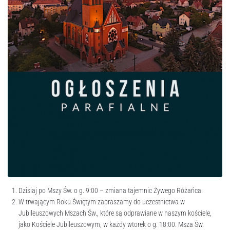
Dzisiaj po Mszy Św. o g. 9:00 – zmiana tajemnic Żywego Różańca.
W trwającym Roku Świętym zapraszamy do uczestnictwa w
Jubileuszowych Mszach Św., które są odprawiane w naszym kościele,
jako Kościele Jubileuszowym, w każdy wtorek o g. 18:00. Msza Św.