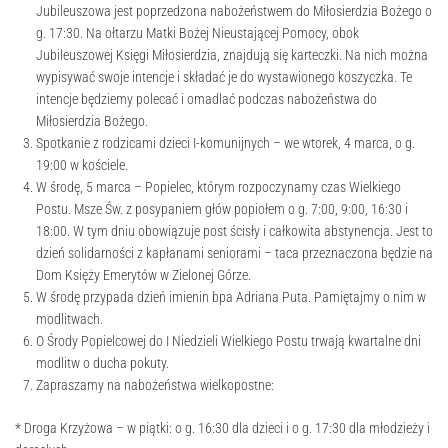
Jubileuszowa jest poprzedzona nabożeństwem do Miłosierdzia Bożego o
g. 17:30. Na ołtarzu Matki Bożej Nieustającej Pomocy, obok
Jubileuszowej Księgi Miłosierdzia, znajdują się karteczki. Na nich można
wypisywać swoje intencje i składać je do wystawionego koszyczka. Te
intencje będziemy polecać i omadlać podczas nabożeństwa do
Miłosierdzia Bożego.
Spotkanie z rodzicami dzieci I-komunijnych – we wtorek, 4 marca, o g.
19:00 w kościele.
W środę, 5 marca – Popielec, którym rozpoczynamy czas Wielkiego
Postu. Msze Św. z posypaniem głów popiołem o g. 7:00, 9:00, 16:30 i
18:00. W tym dniu obowiązuje post ścisły i całkowita abstynencja. Jest to
dzień solidarności z kapłanami seniorami – taca przeznaczona będzie na
Dom Księży Emerytów w Zielonej Górze.
W środę przypada dzień imienin bpa Adriana Puta. Pamiętajmy o nim w
modlitwach.
O Środy Popielcowej do I Niedzieli Wielkiego Postu trwają kwartalne dni
modlitw o ducha pokuty.
Zapraszamy na nabożeństwa wielkopostne:
* Droga Krzyżowa – w piątki: o g. 16:30 dla dzieci i o g. 17:30 dla młodzieży i