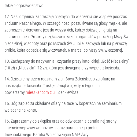
takie błogosławieństwo.
12. Nasi organiści zapraszają chętnych do włączenia się w śpiew podczas
Triduum Paschalnego. W szczególności poszukiwane są głosy męskie, ale
zaproszenie kierowane jest do wszystkich, którzy śpiewają i grają na
instrumentach. Prosimy o zgłaszanie się do organistów po każdej Mszy Św.
niedzielnej, w soboty oraz po Mszach Św. Jubileuszowych lub na pierwszej
próbie, która odbędzie się w czwartek, 6 marca, po Mszy Św. wieczornej.
13. Zachęcamy do nabywania i czytania prasy katolickiej: „Gość Niedzielny”
(10 zł) i „Niedziela” (12 zł), która jest dostępna przy wyjściu z kościoła.
14. Dziękujemy trzem rodzinom z ul. Boya-Żeleńskiego za ofiarę na
posprzątanie kościoła. Troskę o świątynię w tym tygodniu
powierzamy
mieszkańcom z ul.
Sienkiewicza.
15. Bóg zapłać za składane ofiary na tacę, w kopertach na seminarium i
wpłacane na konto.
16. Zapraszamy do sklepiku oraz do odwiedzania parafialnej strony
internetowej: www.wnmpzary.pl oraz parafialnego profilu
facebook’owego: Parafia Wniebowzięcia NMP Żary.