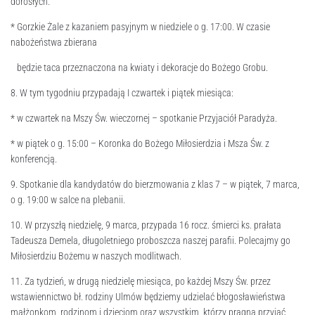
dorosłych.
* Gorzkie Żale z kazaniem pasyjnym w niedziele o g. 17:00. W czasie
nabożeństwa zbierana
będzie taca przeznaczona na kwiaty i dekoracje do Bożego Grobu.
8. W tym tygodniu przypadają I czwartek i piątek miesiąca:
* w czwartek na Mszy Św. wieczornej – spotkanie Przyjaciół Paradyża.
* w piątek o g. 15:00 – Koronka do Bożego Miłosierdzia i Msza Św. z
konferencją.
9. Spotkanie dla kandydatów do bierzmowania z klas 7 – w piątek, 7 marca,
o g. 19:00 w salce na plebanii.
10. W przyszłą niedzielę, 9 marca, przypada 16 rocz. śmierci ks. prałata
Tadeusza Demela, długoletniego proboszcza naszej parafii. Polecajmy go
Miłosierdziu Bożemu w naszych modlitwach.
11. Za tydzień, w drugą niedzielę miesiąca, po każdej Mszy Św. przez
wstawiennictwo bł. rodziny Ulmów będziemy udzielać błogosławieństwa
małżonkom, rodzinom i dzieciom oraz wszystkim, którzy pragną przyjąć