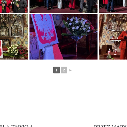
1
2
►