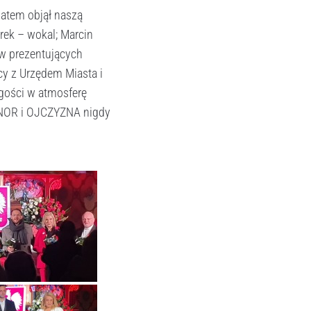
natem objął naszą
rek – wokal; Marcin
ów prezentujących
cy z Urzędem Miasta i
gości w atmosferę
HONOR i OJCZYZNA nigdy