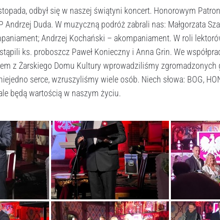
stopada, odbył się w naszej świątyni koncert. Honorowym Patro
P Andrzej Duda. W muzyczną podróż zabrali nas: Małgorzata Sza
mpaniament; Andrzej Kochański – akompaniament. W roli lektor
stąpili ks. proboszcz Paweł Konieczny i Anna Grin. We współpra
łem z Żarskiego Domu Kultury wprowadziliśmy zgromadzonych 
 niejedno serce, wzruszyliśmy wiele osób. Niech słowa: BOG, 
, ale będą wartością w naszym życiu.