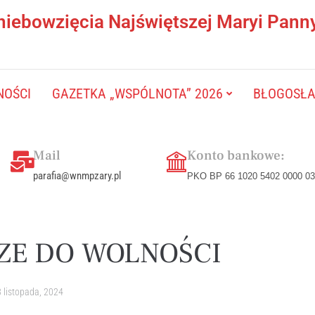
niebowzięcia Najświętszej Maryi Pann
NOŚCI
GAZETKA „WSPÓLNOTA” 2026
BŁOGOSŁAW
Mail
Konto bankowe:
parafia@wnmpzary.pl
PKO BP 66 1020 5402 0000 03
ZE DO WOLNOŚCI
 listopada, 2024