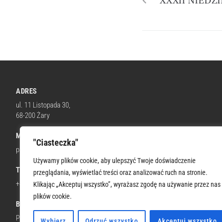
XXXII NIEDZ
ADRES
ul. 11 Listopada 30,
68-200 Żary
MAIL
"Ciasteczka"
parafia@wnmpzary.pl
Używamy plików cookie, aby ulepszyć Twoje doświadczenie
TELEFON KOM.
przeglądania, wyświetlać treści oraz analizować ruch na stronie.
+48 512 674 664
Klikając „Akceptuj wszystko”, wyrażasz zgodę na używanie przez nas
plików cookie.
BANK
PKO BP 66 1020 5402 0000 0302 0322 6206
Wybierz
Odrzuć wszystko
Akceptuj wszystko