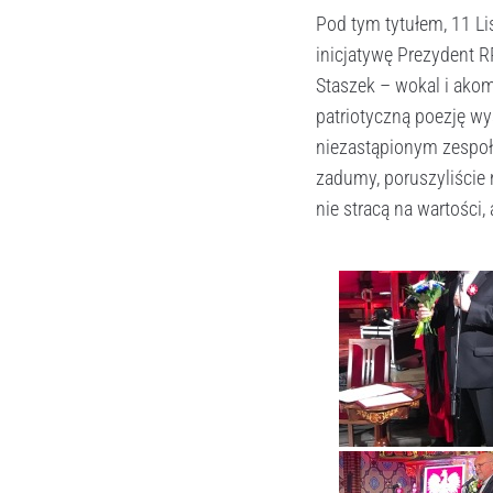
Pod tym tytułem, 11 Li
inicjatywę Prezydent R
Staszek – wokal i ako
patriotyczną poezję wy
niezastąpionym zespo
zadumy, poruszyliście
nie stracą na wartości