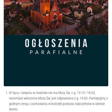
W lipcu i sierpniu w niedziele nie ma Mszy Św. o g. 13:15 i 18:00,
natomiast wieczorna Msza Św. jest odprawiana o g. 19:00. Pamiętajmy o
godnym stroju i zachowaniu w kościele podczas nabożeństw w okresie
letnim.