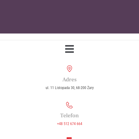
Parafia Wniebowzięcia Najświętszej
Maryi Panny w Żarach
Adres
ul. 11 Listopada 30, 68-200 Żary
Telefon
+48 512 674 664