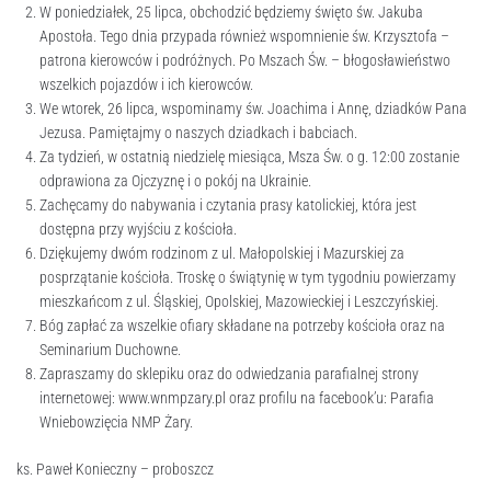
W poniedziałek, 25 lipca, obchodzić będziemy święto św. Jakuba
Apostoła. Tego dnia przypada również wspomnienie św. Krzysztofa –
patrona kierowców i podróżnych. Po Mszach Św. – błogosławieństwo
wszelkich pojazdów i ich kierowców.
We wtorek, 26 lipca, wspominamy św. Joachima i Annę, dziadków Pana
Jezusa. Pamiętajmy o naszych dziadkach i babciach.
Za tydzień, w ostatnią niedzielę miesiąca, Msza Św. o g. 12:00 zostanie
odprawiona za Ojczyznę i o pokój na Ukrainie.
Zachęcamy do nabywania i czytania prasy katolickiej, która jest
dostępna przy wyjściu z kościoła.
Dziękujemy dwóm rodzinom z ul. Małopolskiej i Mazurskiej za
posprzątanie kościoła. Troskę o świątynię w tym tygodniu powierzamy
mieszkańcom z ul. Śląskiej, Opolskiej, Mazowieckiej i Leszczyńskiej.
Bóg zapłać za wszelkie ofiary składane na potrzeby kościoła oraz na
Seminarium Duchowne.
Zapraszamy do sklepiku oraz do odwiedzania parafialnej strony
internetowej: www.wnmpzary.pl oraz profilu na facebook’u: Parafia
Wniebowzięcia NMP Żary.
ks. Paweł Konieczny – proboszcz