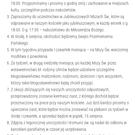
18:00. Przypominamy i prosimy o godny strój i zachowanie w miejscach
kultu, szczególnie podczas nabożeństw.
Zapraszamy do uczestnictwa w Jubileuszowych Mszach Św., które są
odprawiane w naszym kościele jako jubileuszowym, w każdy wtorek o g.
18:00. O g. 17:30 – nabożeństwo do Miłosierdzia Bożego.
W środę, 6 sierpnia, obchodzić będziemy święto Przemienienia
Pańskiego.
W tym tygodniu przypada I czwartek miesiąca – na Mszy Św. wieczornej
modlitwa o powołania.
Za tydzień, w drugą niedzielę miesiąca, po każdej Mszy Św. przez
wstawiennictwo bł. rodziny Ulmów będzie udzielane szczególne
błogosławieństwo małżonkom, rodzinom, dzieciom i tym wszystkim,
którzy takie błogosławieństwo będą chcieli przyjąć.
Z okazji zbliżających się naszych uroczystości odpustowych,
przeprowadzony zostanie kiermasz ciast, z którego dochód będzie
przeznaczony na prace przy naszym kościele. Już dziś bardzo prosimy o
upieczenie ciast, które będzie można zostawiać na plebanii za tydzień w
środę i czwartek, a sprzedaż będzie w piątek, 15 sierpnia.
Zdjęcia z tegorocznej uroczystości I Komunii św. są nadal do odbioru w
kancelarii parafialnej w czasie jej urzędowania.