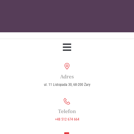
Parafia Wniebowzięcia Najświętszej
Maryi Panny w Żarach
Adres
ul. 11 Listopada 30, 68-200 Żary
Telefon
+48 512 674 664