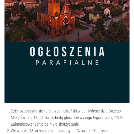
Dziś rozpoczyna się kurs przedmałżeński w par. Miłosierdzia Bożego
Mszą Św. o g. 18:00. Nauki będą głoszone w ciągu tygodnia o g. 19:00.
Zainteresowanych prosimy o skorzystanie.
We wtorek, 13 września, zapraszamy na Czuwanie Fatimskie.