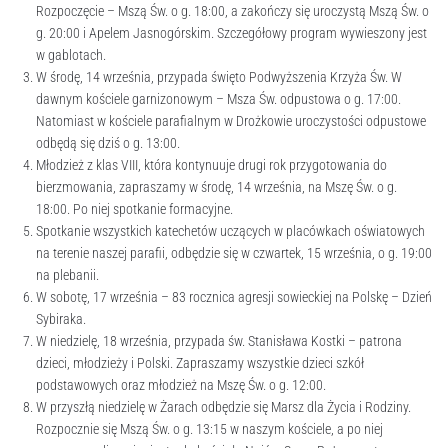
Rozpoczęcie – Mszą Św. o g. 18:00, a zakończy się uroczystą Mszą Św. o
g. 20:00 i Apelem Jasnogórskim. Szczegółowy program wywieszony jest
w gablotach.
W środę, 14 września, przypada święto Podwyższenia Krzyża Św. W
dawnym kościele garnizonowym – Msza Św. odpustowa o g. 17:00.
Natomiast w kościele parafialnym w Drożkowie uroczystości odpustowe
odbędą się dziś o g. 13:00.
Młodzież z klas VIII, która kontynuuje drugi rok przygotowania do
bierzmowania, zapraszamy w środę, 14 września, na Mszę Św. o g.
18:00. Po niej spotkanie formacyjne.
Spotkanie wszystkich katechetów uczących w placówkach oświatowych
na terenie naszej parafii, odbędzie się w czwartek, 15 września, o g. 19:00
na plebanii.
W sobotę, 17 września – 83 rocznica agresji sowieckiej na Polskę – Dzień
Sybiraka.
W niedzielę, 18 września, przypada św. Stanisława Kostki – patrona
dzieci, młodzieży i Polski. Zapraszamy wszystkie dzieci szkół
podstawowych oraz młodzież na Mszę Św. o g. 12:00.
W przyszłą niedzielę w Żarach odbędzie się Marsz dla Życia i Rodziny.
Rozpocznie się Mszą Św. o g. 13:15 w naszym kościele, a po niej