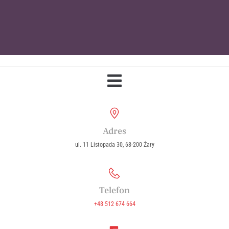
Parafia Wniebowzięcia Najświętszej
Maryi Panny w Żarach
Adres
ul. 11 Listopada 30, 68-200 Żary
Telefon
+48 512 674 664