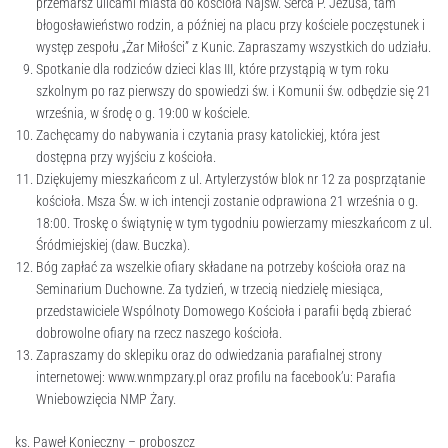
przemarsz ulicami miasta do kościoła Najśw. Serca P. Jezusa, tam
błogosławieństwo rodzin, a później na placu przy kościele poczęstunek i
występ zespołu „Żar Miłości” z Kunic. Zapraszamy wszystkich do udziału.
Spotkanie dla rodziców dzieci klas III, które przystąpią w tym roku
szkolnym po raz pierwszy do spowiedzi św. i Komunii św. odbędzie się 21
września, w środę o g. 19:00 w kościele.
Zachęcamy do nabywania i czytania prasy katolickiej, która jest
dostępna przy wyjściu z kościoła.
Dziękujemy mieszkańcom z ul. Artylerzystów blok nr 12 za posprzątanie
kościoła. Msza Św. w ich intencji zostanie odprawiona 21 września o g.
18:00. Troskę o świątynię w tym tygodniu powierzamy mieszkańcom z ul.
Śródmiejskiej (daw. Buczka).
Bóg zapłać za wszelkie ofiary składane na potrzeby kościoła oraz na
Seminarium Duchowne. Za tydzień, w trzecią niedzielę miesiąca,
przedstawiciele Wspólnoty Domowego Kościoła i parafii będą zbierać
dobrowolne ofiary na rzecz naszego kościoła.
Zapraszamy do sklepiku oraz do odwiedzania parafialnej strony
internetowej: www.wnmpzary.pl oraz profilu na facebook’u: Parafia
Wniebowzięcia NMP Żary.
ks. Paweł Konieczny – proboszcz