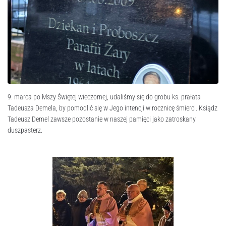
9. marca po Mszy Świętej wieczornej, udaliśmy się do grobu ks. prałata
Tadeusza Demela, by pomodlić się w Jego intencji w rocznicę śmierci. Ksiądz
Tadeusz Demel zawsze pozostanie w naszej pamięci jako zatroskany
duszpasterz.