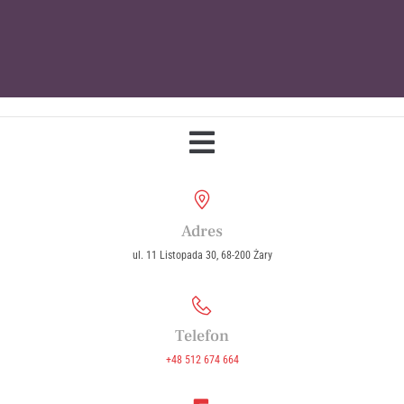
Parafia Wniebowzięcia Najświętszej
Maryi Panny w Żarach
Adres
ul. 11 Listopada 30, 68-200 Żary
Telefon
+48 512 674 664