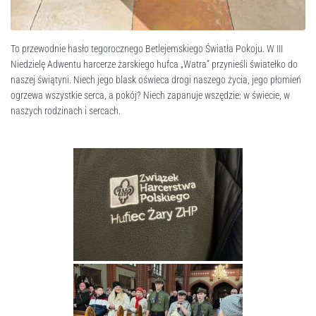
To przewodnie hasło tegorocznego Betlejemskiego Światła Pokoju. W III
Niedzielę Adwentu harcerze żarskiego hufca „Watra” przynieśli światełko do
naszej świątyni. Niech jego blask oświeca drogi naszego życia, jego płomień
ogrzewa wszystkie serca, a pokój? Niech zapanuje wszędzie: w świecie, w
naszych rodzinach i sercach.