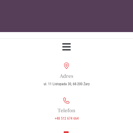
Parafia Wniebowzięcia Najświętszej
Maryi Panny w Żarach
Adres
ul. 11 Listopada 30, 68-200 Żary
Telefon
+48 512 674 664