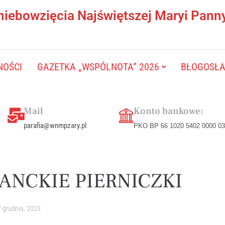
niebowzięcia Najświętszej Maryi Pann
NOŚCI
GAZETKA „WSPÓLNOTA” 2026
BŁOGOSŁAW
Mail
Konto bankowe:
parafia@wnmpzary.pl
PKO BP 66 1020 5402 0000 03
ANCKIE PIERNICZKI
 grudnia, 2023