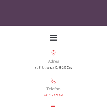
Parafia Wniebowzięcia Najświętszej
Maryi Panny w Żarach
Adres
ul. 11 Listopada 30, 68-200 Żary
Telefon
+48 512 674 664