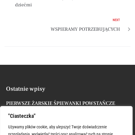
dziećmi
NEXT
WSPIERAMY POTRZEBUJĄCYCH
Ostatnie wpisy
PIERWSZE ŻARSKIE ŚPIEWANKI POWSTAŃCZE
Posted by
Administrator
7 sierpnia, 2026
"Ciasteczka"
XVII NIEDZIELA ZWYKŁA
Używamy plików cookie, aby ulepszyć Twoje doświadczenie
Posted by
Administrator
26 lipca, 2026
przeglądania, wyświetlać treści oraz analizować ruch na stronie.