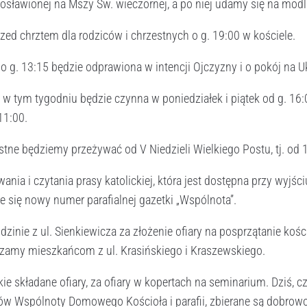
ławionej na Mszy Św. wieczornej, a po niej udamy się na modlit
zed chrztem dla rodziców i chrzestnych o g. 19:00 w kościele.
o g. 13:15 będzie odprawiona w intencji Ojczyzny i o pokój na Uk
na w tym tygodniu będzie czynna w poniedziałek i piątek od g. 16
11:00.
stne będziemy przeżywać od V Niedzieli Wielkiego Postu, tj. od 
ia i czytania prasy katolickiej, która jest dostępna przy wyjści
że się nowy numer parafialnej gazetki „Wspólnota”.
dzinie z ul. Sienkiewicza za złożenie ofiary na posprzątanie kośc
zamy mieszkańcom z ul. Krasińskiego i Kraszewskiego.
ie składane ofiary, za ofiary w kopertach na seminarium. Dziś, czy
ów Wspólnoty Domowego Kościoła i parafii, zbierane są dobrowol