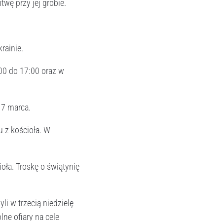
wę przy jej grobie.
rainie.
:00 do 17:00 oraz w
17 marca.
u z kościoła. W
ioła. Troskę o świątynię
li w trzecią niedzielę
ne ofiary na cele