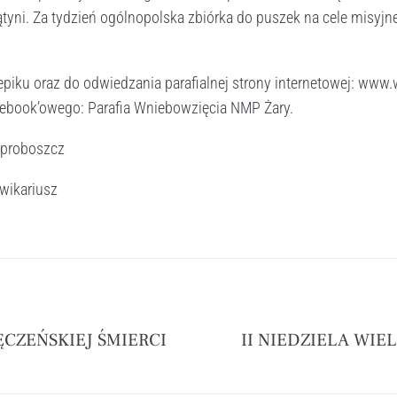
tyni. Za tydzień ogólnopolska zbiórka do puszek na cele misyjn
piku oraz do odwiedzania parafialnej strony internetowej: www
acebook’owego: Parafia Wniebowzięcia NMP Żary.
 proboszcz
 wikariusz
CZEŃSKIEJ ŚMIERCI
II NIEDZIELA WIE