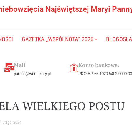
niebowzięcia Najświętszej Maryi Pann
NOŚCI
GAZETKA „WSPÓLNOTA” 2026
BŁOGOSŁAW
Mail
Konto bankowe:
parafia@wnmpzary.pl
PKO BP 66 1020 5402 0000 03
IELA WIELKIEGO POSTU
 lutego, 2024