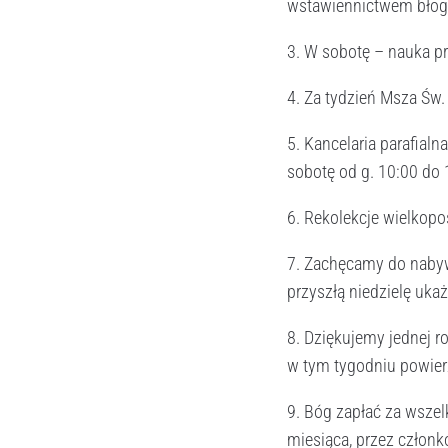
wstawiennictwem błogos
3. W sobotę – nauka pr
4. Za tydzień Msza Św. 
5. Kancelaria parafial
sobotę od g. 10:00 do 
6. Rekolekcje wielkopo
7. Zachęcamy do nabywan
przyszłą niedzielę uka
8. Dziękujemy jednej ro
w tym tygodniu powier
9. Bóg zapłać za wszelk
miesiąca, przez członk