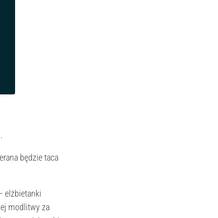
.
erana będzie taca
– elżbietanki
nej modlitwy za