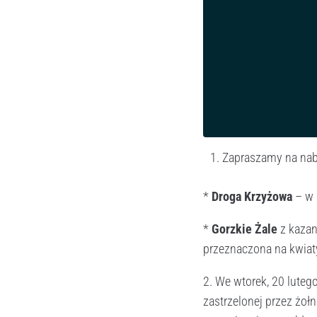
Zapraszamy na nab
*
Droga Krzyżowa
– w p
*
Gorzkie Żale
z kazan
przeznaczona na kwiat
2. We wtorek, 20 lutego
zastrzelonej przez żoł