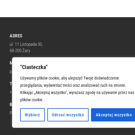
ADRES
ul. 11 Listopada 30,
68-200 Żary
MAIL
"Ciasteczka"
parafia@wnmpzary.pl
Używamy plików cookie, aby ulepszyć Twoje doświadczenie
TELEFON KOM.
przeglądania, wyświetlać treści oraz analizować ruch na stronie.
+48 512 674 664
Klikając „Akceptuj wszystko”, wyrażasz zgodę na używanie przez nas
plików cookie.
BANK
PKO BP 66 1020 5402 0000 0302 0322 6206
Wybierz
Odrzuć wszystko
Akceptuj wszystko