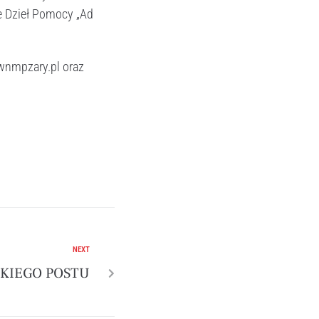
e Dzieł Pomocy „Ad
.wnmpzary.pl oraz
NEXT
LKIEGO POSTU