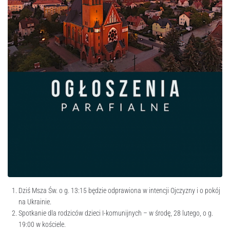
Dziś Msza Św. o g. 13:15 będzie odprawiona w intencji Ojczyzny i o pokój
na Ukrainie.
Spotkanie dla rodziców dzieci I-komunijnych – w środę, 28 lutego, o g.
19:00 w kościele.