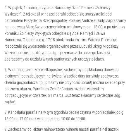
6. W piątek, 1 marca, przypada Narodowy Dzień Pamięci „Żołnierzy
Wyklętych”. Z tej okazji w naszej parafii odbędą się uroczystości pod
patronatem Prezydenta Rzeczpospolitej Polskiej Andrzeja Dudy. Zapraszamy
na uroczystą Mszę Św. z ceremoniałem wojskowym o g. 18:00, a po niej przy
Pomniku Żołnierzy Wyklętych odbędzie się Apel Pamięci i Salwa
Honorowa. Tego dnia o g. 17:15 obok ronda im. rtm. Witolda Pileckiego
rozpocznie się wydarzenie organizowane przez Lubuski Okręg Młodzieży
Wszechpolskiej, po którym nastąpi przemarsz do naszego kościoła.
Zapraszamy do udziału w tych patriotycznych uroczystościach.
7. W ramach jałmużny wielkopostnej zachęcamy do składania darów dla
biednych i potrzebujących na święta. Wszelkie dary (artykuły spożywcze,
chemia gospodarcza itp.; prosimy nie przynosić ubrań!) można składać przy
bocznym ołtarzu. Parafialny Zespół Caritas rozda je wszystkim
potrzebującym w czwartek, 21 marca. Już teraz składamy serdeczne Bóg
zapłać.
8. Kancelaria parafialna w tym tygodniu będzie czynna w poniedziałek od g.
16:00 do 17:00 oraz w sobotę od g. 10:00 do 11:00.
9. Zachęcamy do lektury najnowszego numeru naszej parafialnej gazetki