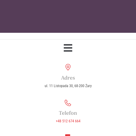
Parafia Wniebowzięcia Najświętszej
Maryi Panny w Żarach
Adres
ul. 11 Listopada 30, 68-200 Żary
Telefon
+48 512 674 664