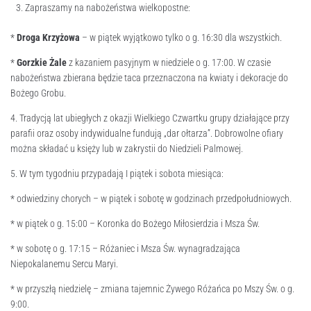
Zapraszamy na nabożeństwa wielkopostne:
*
Droga Krzyżowa
– w piątek wyjątkowo tylko o g. 16:30 dla wszystkich.
*
Gorzkie Żale
z kazaniem pasyjnym w niedziele o g. 17:00. W czasie
nabożeństwa zbierana będzie taca przeznaczona na kwiaty i dekoracje do
Bożego Grobu.
4. Tradycją lat ubiegłych z okazji Wielkiego Czwartku grupy działające przy
parafii oraz osoby indywidualne fundują „dar ołtarza”. Dobrowolne ofiary
można składać u księży lub w zakrystii do Niedzieli Palmowej.
5. W tym tygodniu przypadają I piątek i sobota miesiąca:
* odwiedziny chorych – w piątek i sobotę w godzinach przedpołudniowych.
* w piątek o g. 15:00 – Koronka do Bożego Miłosierdzia i Msza Św.
* w sobotę o g. 17:15 – Różaniec i Msza Św. wynagradzająca
Niepokalanemu Sercu Maryi.
* w przyszłą niedzielę – zmiana tajemnic Żywego Różańca po Mszy Św. o g.
9:00.