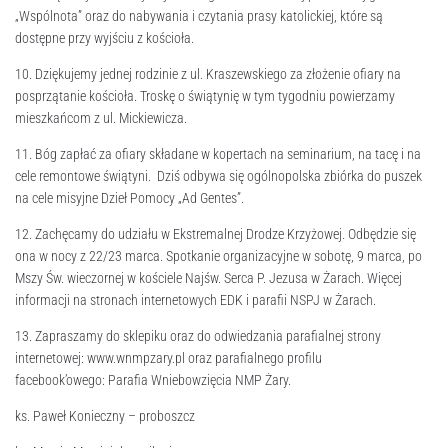
„Wspólnota” oraz do nabywania i czytania prasy katolickiej, które są
dostępne przy wyjściu z kościoła.
10. Dziękujemy jednej rodzinie z ul. Kraszewskiego za złożenie ofiary na
posprzątanie kościoła. Troskę o świątynię w tym tygodniu powierzamy
mieszkańcom z ul. Mickiewicza.
11. Bóg zapłać za ofiary składane w kopertach na seminarium, na tacę i na
cele remontowe świątyni. Dziś odbywa się ogólnopolska zbiórka do puszek
na cele misyjne Dzieł Pomocy „Ad Gentes”.
12. Zachęcamy do udziału w Ekstremalnej Drodze Krzyżowej. Odbędzie się
ona w nocy z 22/23 marca. Spotkanie organizacyjne w sobotę, 9 marca, po
Mszy Św. wieczornej w kościele Najśw. Serca P. Jezusa w Żarach. Więcej
informacji na stronach internetowych EDK i parafii NSPJ w Żarach.
13. Zapraszamy do sklepiku oraz do odwiedzania parafialnej strony
internetowej: www.wnmpzary.pl oraz parafialnego profilu
facebook’owego: Parafia Wniebowzięcia NMP Żary.
ks. Paweł Konieczny – proboszcz