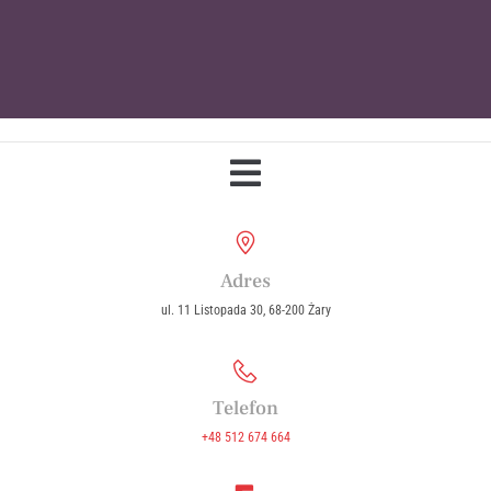
Parafia Wniebowzięcia Najświętszej
Maryi Panny w Żarach
Adres
ul. 11 Listopada 30, 68-200 Żary
Telefon
+48 512 674 664