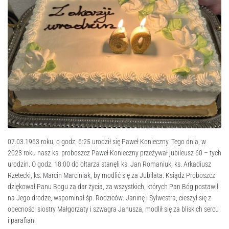
07.03.1963 roku, o godz. 6:25 urodził się Paweł Konieczny. Tego dnia, w
2023 roku nasz ks. proboszcz Paweł Konieczny przeżywał jubileusz 60 – tych
urodzin. O godz. 18:00 do ołtarza stanęli ks. Jan Romaniuk, ks. Arkadiusz
Rzetecki, ks. Marcin Marciniak, by modlić się za Jubilata. Ksiądz Proboszcz
dziękował Panu Bogu za dar życia, za wszystkich, których Pan Bóg postawił
na Jego drodze, wspominał śp. Rodziców: Janinę i Sylwestra, cieszył się z
obecności siostry Małgorzaty i szwagra Janusza, modlił się za bliskich sercu
i parafian.