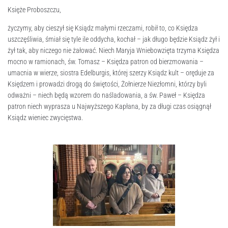
Księże Proboszczu,
życzymy, aby cieszył się Ksiądz małymi rzeczami, robił to, co Księdza
uszczęśliwia, śmiał się tyle ile oddycha, kochał – jak długo będzie Ksiądz żył i
żył tak, aby niczego nie żałować. Niech Maryja Wniebowzięta trzyma Księdza
mocno w ramionach, św. Tomasz – Księdza patron od bierzmowania –
umacnia w wierze, siostra Edelburgis, której szerzy Ksiądz kult – oręduje za
Księdzem i prowadzi drogą do świętości, Żołnierze Niezłomni, którzy byli
odważni – niech będą wzorem do naśladowania, a św. Paweł – Księdza
patron niech wyprasza u Najwyższego Kapłana, by za długi czas osiągnął
Ksiądz wieniec zwycięstwa.