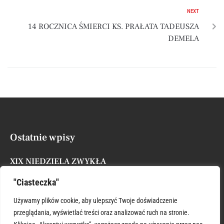
NEXT
14 ROCZNICA ŚMIERCI KS. PRAŁATA TADEUSZA
DEMELA
Ostatnie wpisy
XIX NIEDZIELA ZWYKŁA
Posted by
Administrator
9 sierpnia, 2026
"Ciasteczka"
XVIII NIEDZIELA ZWYKŁA
Używamy plików cookie, aby ulepszyć Twoje doświadczenie
Posted by
Administrator
9 sierpnia, 2026
przeglądania, wyświetlać treści oraz analizować ruch na stronie.