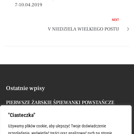
7-10.04.2019
NEXT
V NIEDZIELA WIELKIEGO POSTU
Ostatnie wpisy
PIERWSZE ŻARSKIE ŚPIEWANKI POWSTAŃCZE
Posted by
Administrator
7 sierpnia, 2026
"Ciasteczka"
XVII NIEDZIELA ZWYKŁA
Używamy plików cookie, aby ulepszyć Twoje doświadczenie
Posted by
Administrator
26 lipca, 2026
przeglądania, wyświetlać treści oraz analizować ruch na stronie.