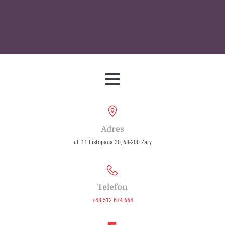
Parafia Wniebowzięcia Najświętszej
Maryi Panny w Żarach
Adres
ul. 11 Listopada 30, 68-200 Żary
Telefon
+48 512 674 664