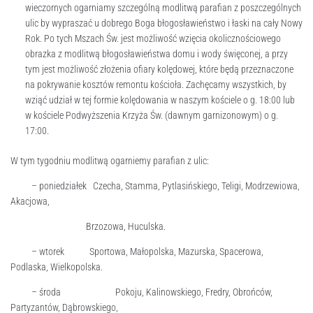
wieczornych ogarniamy szczególną modlitwą parafian z poszczególnych
ulic by wypraszać u dobrego Boga błogosławieństwo i łaski na cały Nowy
Rok. Po tych Mszach Św. jest możliwość wzięcia okolicznościowego
obrazka z modlitwą błogosławieństwa domu i wody święconej, a przy
tym jest możliwość złożenia ofiary kolędowej, które będą przeznaczone
na pokrywanie kosztów remontu kościoła. Zachęcamy wszystkich, by
wziąć udział w tej formie kolędowania w naszym kościele o g. 18:00 lub
w kościele Podwyższenia Krzyża Św. (dawnym garnizonowym) o g.
17:00.
W tym tygodniu modlitwą ogarniemy parafian z ulic:
– poniedziałek Czecha, Stamma, Pytlasińskiego, Teligi, Modrzewiowa,
Akacjowa,
Brzozowa, Huculska.
– wtorek Sportowa, Małopolska, Mazurska, Spacerowa,
Podlaska, Wielkopolska.
– środa Pokoju, Kalinowskiego, Fredry, Obrońców,
Partyzantów, Dąbrowskiego,