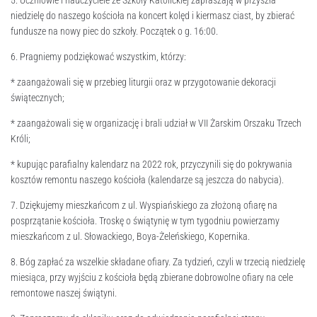
5. Uczniowie i nauczyciele ze Szkoły Katolickiej zapraszają w przyszła
niedzielę do naszego kościoła na koncert kolęd i kiermasz ciast, by zbierać
fundusze na nowy piec do szkoły. Początek o g. 16:00.
6. Pragniemy podziękować wszystkim, którzy:
* zaangażowali się w przebieg liturgii oraz w przygotowanie dekoracji
świątecznych;
* zaangażowali się w organizację i brali udział w VII Żarskim Orszaku Trzech
Króli;
* kupując parafialny kalendarz na 2022 rok, przyczynili się do pokrywania
kosztów remontu naszego kościoła (kalendarze są jeszcza do nabycia).
7. Dziękujemy mieszkańcom z ul. Wyspiańskiego za złożoną ofiarę na
posprzątanie kościoła. Troskę o świątynię w tym tygodniu powierzamy
mieszkańcom z ul. Słowackiego, Boya-Żeleńskiego, Kopernika.
8. Bóg zapłać za wszelkie składane ofiary. Za tydzień, czyli w trzecią niedzielę
miesiąca, przy wyjściu z kościoła będą zbierane dobrowolne ofiary na cele
remontowe naszej świątyni.