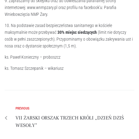
9. Zapraszamy do sklepiku oraz do odwiedzania parafialnej strony
internetowej: www.wnmpzary.pl oraz profilu na facebook’u: Parafia
Wniebowzięcia NMP Żary.
10. Na podstawie zasad bezpieczeństwa sanitarnego w kościele
maksymalnie może przebywać
30% miejsc siedzących
(limit nie dotyczy
osób w pełni zaszczepionych). Przypominamy o obowiązku zakrywania ust i
nosa oraz o dystansie społecznym (1,5 m).
ks. Paweł Konieczny – proboszcz
ks. Tomasz Szczepanik – wikariusz
PREVIOUS
VII ŻARSKI ORSZAK TRZECH KRÓLI „DZIEŃ DZIŚ
WESOŁY”