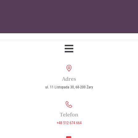
Parafia Wniebowzięcia Najświętszej
Maryi Panny w Żarach
Adres
ul. 11 Listopada 30, 68-200 Żary
Telefon
+48 512 674 664