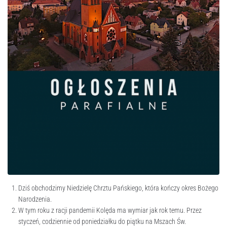
Dziś obchodzimy Niedzielę Chrztu Pańskiego, która kończy okres Bożego
Narodzenia.
W tym roku z racji pandemii Kolęda ma wymiar jak rok temu. Przez
styczeń, codziennie od poniedziałku do piątku na Mszach Św.