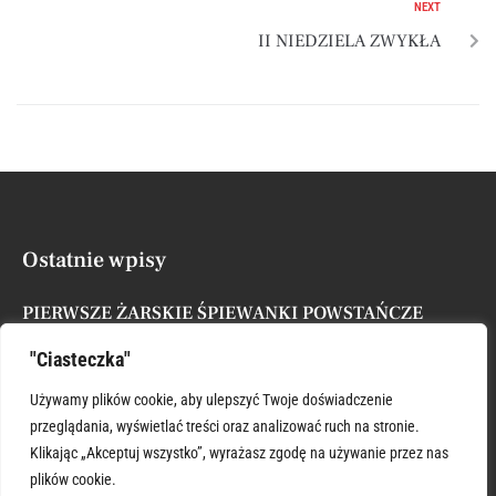
NEXT
II NIEDZIELA ZWYKŁA
Ostatnie wpisy
PIERWSZE ŻARSKIE ŚPIEWANKI POWSTAŃCZE
Posted by
Administrator
7 sierpnia, 2026
"Ciasteczka"
XVII NIEDZIELA ZWYKŁA
Używamy plików cookie, aby ulepszyć Twoje doświadczenie
Posted by
Administrator
26 lipca, 2026
przeglądania, wyświetlać treści oraz analizować ruch na stronie.
Klikając „Akceptuj wszystko”, wyrażasz zgodę na używanie przez nas
plików cookie.
ŚWIĘTY KRZYSZTOFIE WSPIERAJ