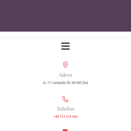
Parafia Wniebowzięcia Najświętszej
Maryi Panny w Żarach
Adres
ul. 11 Listopada 30, 68-200 Żary
Telefon
+48 512 674 664