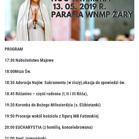
PROGRAM
17:30
Nabożeństwo Majowe
18:00
Msza Św.
18:30 Adoracja Najśw. Sakramentu (w ciszy),okazja do spowiedzi św.
18:45
Różaniec – część radosna
(I, II i III Róża)
,
19:20
Koronka do Bożego Miłosierdzia
(s. Elżbietanki)
19:50
Procesja wokół kościoła z figurą MB Fatimskiej
20:00 EUCHARYSTIA
(z homilią, koncelebrowana)
21:00
Apel Jasnogórski