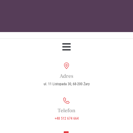
Parafia Wniebowzięcia Najświętszej
Maryi Panny w Żarach
Adres
ul. 11 Listopada 30, 68-200 Żary
Telefon
+48 512 674 664