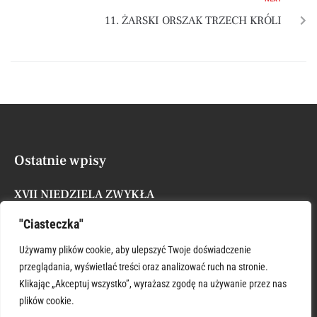
11. ŻARSKI ORSZAK TRZECH KRÓLI
Ostatnie wpisy
XVII NIEDZIELA ZWYKŁA
Posted by
Administrator
26 lipca, 2026
"Ciasteczka"
ŚWIĘTY KRZYSZTOFIE WSPIERAJ
Używamy plików cookie, aby ulepszyć Twoje doświadczenie
Posted by
Administrator
26 lipca, 2026
przeglądania, wyświetlać treści oraz analizować ruch na stronie.
Klikając „Akceptuj wszystko”, wyrażasz zgodę na używanie przez nas
plików cookie.
XVI NIEDZIELA ZWYKŁA