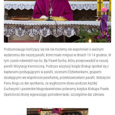
Podsumowując kończący się rok nie możemy nie wspomnieć o ważnym
wydarzeniu dla naszej parafii, które miało miejsce w dniach 13-14 grudnia. W
tym czasie odwiedził nas ks. Bp Paweł Socha, który przeprowadził w naszej
parafii Wizytację Kanoniczną. Podczas wizytacji ksiądz Biskup spotkał się z
kapłanami posługującymi w parafii, siostrami Elżbietankami, grupami
działającymi we wspólnocie parafialnej, przedstawicielami parafii. Wdzięczni
Panu Bogu za dar spotkania, za wygłoszone słowo podczas każdej
Eucharystii i pasterskie błogosławieństwo polecamy księdza Biskupa Pawła
Opatrzności Bożej wypraszając potrzebne łaski, szczególnie dar zdrowia.