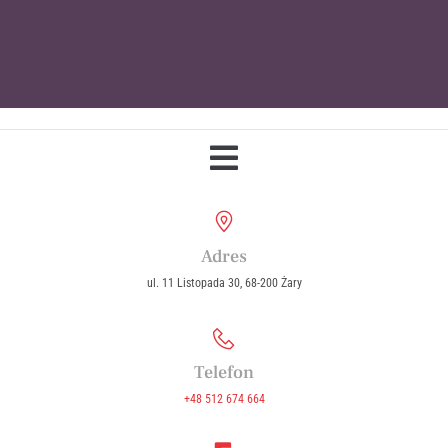
Parafia Wniebowzięcia Najświętszej
Maryi Panny w Żarach
Adres
ul. 11 Listopada 30, 68-200 Żary
Telefon
+48 512 674 664