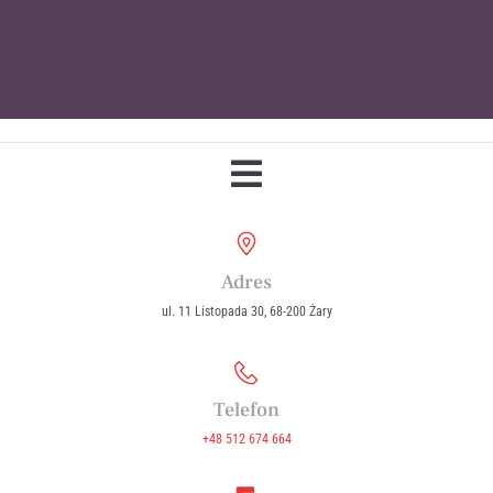
Parafia Wniebowzięcia Najświętszej
Maryi Panny w Żarach
Adres
ul. 11 Listopada 30, 68-200 Żary
Telefon
+48 512 674 664