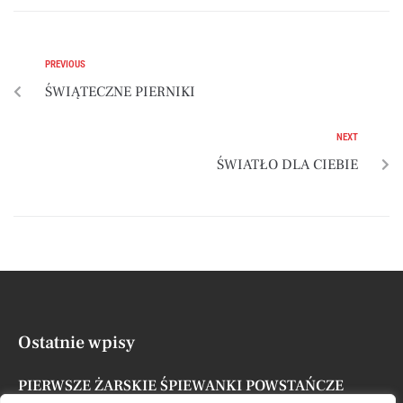
PREVIOUS
ŚWIĄTECZNE PIERNIKI
NEXT
ŚWIATŁO DLA CIEBIE
Ostatnie wpisy
PIERWSZE ŻARSKIE ŚPIEWANKI POWSTAŃCZE