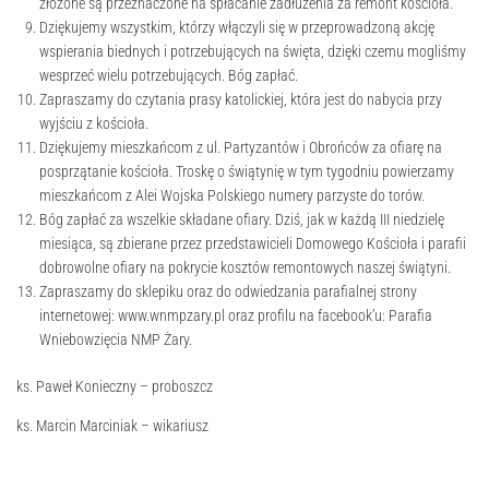
złożone są przeznaczone na spłacanie zadłużenia za remont kościoła.
Dziękujemy wszystkim, którzy włączyli się w przeprowadzoną akcję
wspierania biednych i potrzebujących na święta, dzięki czemu mogliśmy
wesprzeć wielu potrzebujących. Bóg zapłać.
Zapraszamy do czytania prasy katolickiej, która jest do nabycia przy
wyjściu z kościoła.
Dziękujemy mieszkańcom z ul. Partyzantów i Obrońców za ofiarę na
posprzątanie kościoła. Troskę o świątynię w tym tygodniu powierzamy
mieszkańcom z Alei Wojska Polskiego numery parzyste do torów.
Bóg zapłać za wszelkie składane ofiary. Dziś, jak w każdą III niedzielę
miesiąca, są zbierane przez przedstawicieli Domowego Kościoła i parafii
dobrowolne ofiary na pokrycie kosztów remontowych naszej świątyni.
Zapraszamy do sklepiku oraz do odwiedzania parafialnej strony
internetowej: www.wnmpzary.pl oraz profilu na facebook’u: Parafia
Wniebowzięcia NMP Żary.
ks. Paweł Konieczny – proboszcz
ks. Marcin Marciniak – wikariusz