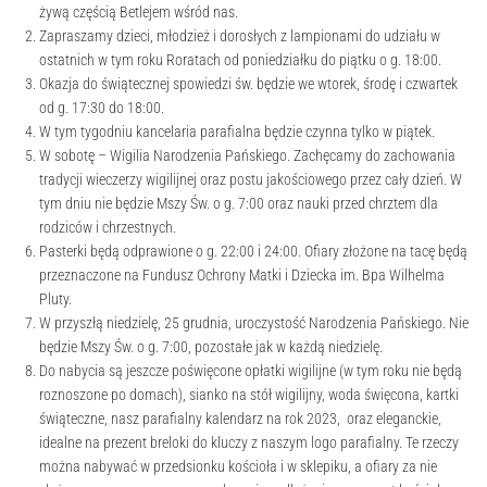
żywą częścią Betlejem wśród nas.
Zapraszamy dzieci, młodzież i dorosłych z lampionami do udziału w
ostatnich w tym roku Roratach od poniedziałku do piątku o g. 18:00.
Okazja do świątecznej spowiedzi św. będzie we wtorek, środę i czwartek
od g. 17:30 do 18:00.
W tym tygodniu kancelaria parafialna będzie czynna tylko w piątek.
W sobotę – Wigilia Narodzenia Pańskiego. Zachęcamy do zachowania
tradycji wieczerzy wigilijnej oraz postu jakościowego przez cały dzień. W
tym dniu nie będzie Mszy Św. o g. 7:00 oraz nauki przed chrztem dla
rodziców i chrzestnych.
Pasterki będą odprawione o g. 22:00 i 24:00. Ofiary złożone na tacę będą
przeznaczone na Fundusz Ochrony Matki i Dziecka im. Bpa Wilhelma
Pluty.
W przyszłą niedzielę, 25 grudnia, uroczystość Narodzenia Pańskiego. Nie
będzie Mszy Św. o g. 7:00, pozostałe jak w każdą niedzielę.
Do nabycia są jeszcze poświęcone opłatki wigilijne (w tym roku nie będą
roznoszone po domach), sianko na stół wigilijny, woda święcona, kartki
świąteczne, nasz parafialny kalendarz na rok 2023, oraz eleganckie,
idealne na prezent breloki do kluczy z naszym logo parafialny. Te rzeczy
można nabywać w przedsionku kościoła i w sklepiku, a ofiary za nie