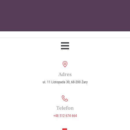
Parafia Wniebowzięcia Najświętszej
Maryi Panny w Żarach
Adres
ul. 11 Listopada 30, 68-200 Żary
Telefon
+48 512 674 664