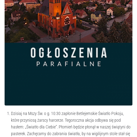
Dzisiaj na Mszy Św. o g. 10:30 zapłonie Betlejemskie Światło Pokoju,
które przyniosą żarscy harcerze. Tegoroczna akcja odbywa się pod
hasłem: „Światło dla Ciebie”. Płomień będzie płonął w naszej świątyni do
pasterek. Zachęcamy do zabrania światła, by na wigilijnym stole stał się