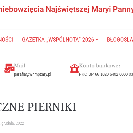
niebowzięcia Najświętszej Maryi Pann
NOŚCI
GAZETKA „WSPÓLNOTA” 2026
BŁOGOSŁAW
Mail
Konto bankowe:
parafia@wnmpzary.pl
PKO BP 66 1020 5402 0000 03
ZNE PIERNIKI
 grudnia, 2022