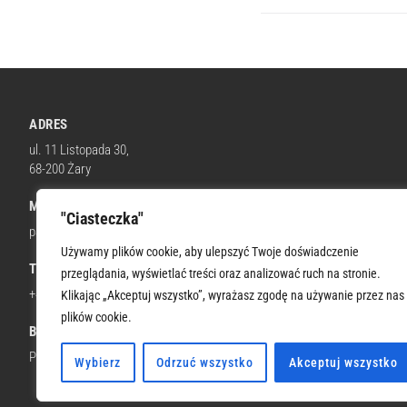
ADRES
ul. 11 Listopada 30,
68-200 Żary
MAIL
"Ciasteczka"
parafia@wnmpzary.pl
Używamy plików cookie, aby ulepszyć Twoje doświadczenie
TELEFON KOM.
przeglądania, wyświetlać treści oraz analizować ruch na stronie.
+48 512 674 664
Klikając „Akceptuj wszystko”, wyrażasz zgodę na używanie przez nas
plików cookie.
BANK
PKO BP 66 1020 5402 0000 0302 0322 6206
Wybierz
Odrzuć wszystko
Akceptuj wszystko