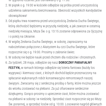
W tygodniu różaniec jest odmawiany o g. 17:00.
W piątek o g. 19:00 w kościele odbędzie się próba przed uroczystością
udzielenia sakramentu bierzmowania. Obecność wszystkich kandydatów
obowiązkowa!
Od piątku trwa nowenna przed uroczystością Zesłania Ducha Świętego,
którą obchodzić będziemy w przyszłą niedzielę, a jak zawsze w ostatnią
niedzielę miesiąca, Msza Św. o g. 13:15 zostanie odprawiona za Ojczyznę
i o pokój na Ukrainie.
W wigilię Zesłania Ducha Świętego, w sobotę, zapraszamy na
nabożeństwo połączone z Akatystem ku czci Ducha Świętego, które
rozpocznie się o g. 19:00. Prosimy o zabranie świec.
W sobotę nie będzie nauki przed chrztem dla rodziców i chrzestnych.
Za tydzień, 28 maja, odbędzie się nasz
DOROCZNY PARAFIALNY
FESTYN,
w ramach którego odbędzie się loteria fantowa (każdy los
wygrywa) i kiermasz ciast, z których dochód będzie przeznaczony na
spłacanie wykonanych robót konserwacyjno-remontowych naszej
świątyni. Zwracamy się z serdeczną prośbą o fanty, które można jeszcze
do wtorku zostawiać na plebanii. Za już ofiarowane serdecznie
dziękujemy. Gorąco prosimy o upieczenie ciast, które można zostawiać
na plebanii w sobotę i w niedzielę. Sprzedaż ciast rozpocznie się po Mszy
Św. porannej, a sprzedaż losów od g. 10:00. Losowanie nagród głównych