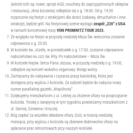
(wśród nich są: rower, sprzęt AGD, vouchery do zaprzyjaźnionych sklepów
i restauracji, złota biżuteria) odbędzie się o g. 18:00. Od g. 14:30
rozpocznie się festyn z atrakcjami dla dzieci (zabawy, dmuchańce i inne
atrakcje), będzie grill. Na festynowej scenie wystąpi
zespół „220” z USA
w ramach koncertowej trasy
VON PROMNITZ TOUR 2023.
Ze względu na festyn w przyszłą niedzielę Msza Św. wieczorna zostanie
odprawiona o g. 20:00.
W kościele św. Józefa, w poniedziałek o g. 17:00, zostanie odprawione
nabożeństwo ku czci św. Rity. Po nabożeństwie – Msza Św.
W kościele Najśw. Serca Pana Jezusa, w przyszłą niedzielę o g. 19:00,
odbędzie się koncert wokalno-organowy. Wstęp wolny.
Zachęcamy do nabywania i czytania prasy katolickiej, która jest
dostępna przy wyjściu z kościoła. Za tydzień będzie do nabycia nowy
numer parafialnej gazetki „Wspólnota”.
Dziękujemy mieszkańcom z ul. Leśnej za złożenie ofiary na posprzątanie
kościoła. Troskę o świątynię w tym tygodniu powierzamy mieszkańcom z
ul. Sarniej, Dziewina i Kruczej.
Bóg zapłać za wszelkie składane ofiary. Dziś, w trzecią niedzielę
miesiąca, przy wyjściu z kościoła są zbierane dobrowolne ofiary na
spłacanie prac remontowych przy naszym kościele.