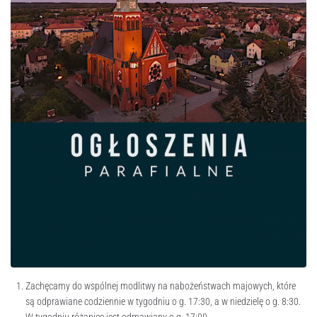
Zachęcamy do wspólnej modlitwy na nabożeństwach majowych, które
są odprawiane codziennie w tygodniu o g. 17:30, a w niedzielę o g. 8:30.