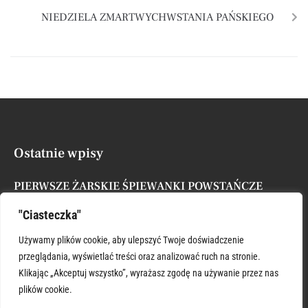
NIEDZIELA ZMARTWYCHWSTANIA PAŃSKIEGO
Ostatnie wpisy
PIERWSZE ŻARSKIE ŚPIEWANKI POWSTAŃCZE
Posted by
Administrator
7 sierpnia, 2026
"Ciasteczka"
XVII NIEDZIELA ZWYKŁA
Używamy plików cookie, aby ulepszyć Twoje doświadczenie
Posted by
Administrator
26 lipca, 2026
przeglądania, wyświetlać treści oraz analizować ruch na stronie.
Klikając „Akceptuj wszystko”, wyrażasz zgodę na używanie przez nas
plików cookie.
ŚWIĘTY KRZYSZTOFIE WSPIERAJ
Posted by
Administrator
26 lipca, 2026