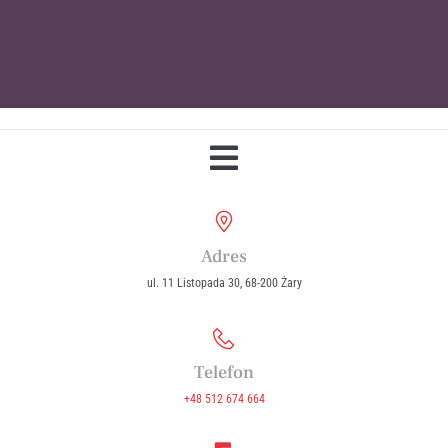
Parafia Wniebowzięcia Najświętszej
Maryi Panny w Żarach
Adres
ul. 11 Listopada 30, 68-200 Żary
Telefon
+48 512 674 664