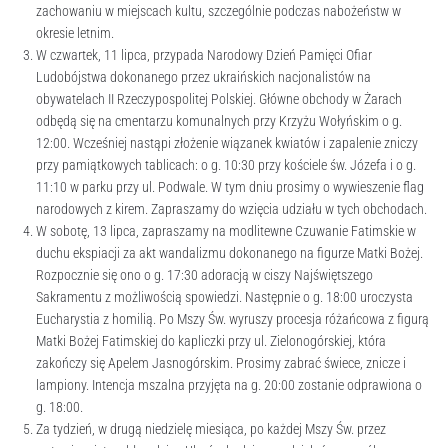
zachowaniu w miejscach kultu, szczególnie podczas nabożeństw w
okresie letnim.
W czwartek, 11 lipca, przypada Narodowy Dzień Pamięci Ofiar
Ludobójstwa dokonanego przez ukraińskich nacjonalistów na
obywatelach II Rzeczypospolitej Polskiej. Główne obchody w Żarach
odbędą się na cmentarzu komunalnych przy Krzyżu Wołyńskim o g.
12:00. Wcześniej nastąpi złożenie wiązanek kwiatów i zapalenie zniczy
przy pamiątkowych tablicach: o g. 10:30 przy kościele św. Józefa i o g.
11:10 w parku przy ul. Podwale. W tym dniu prosimy o wywieszenie flag
narodowych z kirem. Zapraszamy do wzięcia udziału w tych obchodach.
W sobotę, 13 lipca, zapraszamy na modlitewne Czuwanie Fatimskie w
duchu ekspiacji za akt wandalizmu dokonanego na figurze Matki Bożej.
Rozpocznie się ono o g. 17:30 adoracją w ciszy Najświętszego
Sakramentu z możliwością spowiedzi. Następnie o g. 18:00 uroczysta
Eucharystia z homilią. Po Mszy Św. wyruszy procesja różańcowa z figurą
Matki Bożej Fatimskiej do kapliczki przy ul. Zielonogórskiej, która
zakończy się Apelem Jasnogórskim. Prosimy zabrać świece, znicze i
lampiony. Intencja mszalna przyjęta na g. 20:00 zostanie odprawiona o
g. 18:00.
Za tydzień, w drugą niedzielę miesiąca, po każdej Mszy Św. przez