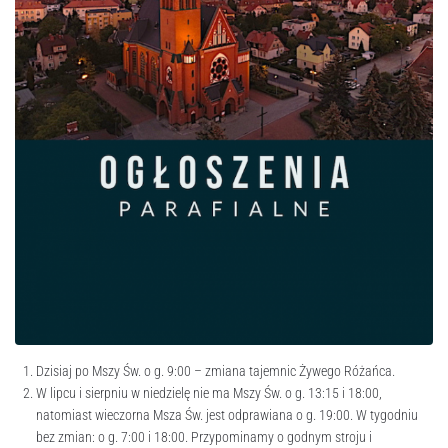
Dzisiaj po Mszy Św. o g. 9:00 – zmiana tajemnic Żywego Różańca.
W lipcu i sierpniu w niedzielę nie ma Mszy Św. o g. 13:15 i 18:00,
natomiast wieczorna Msza Św. jest odprawiana o g. 19:00. W tygodniu
bez zmian: o g. 7:00 i 18:00. Przypominamy o godnym stroju i