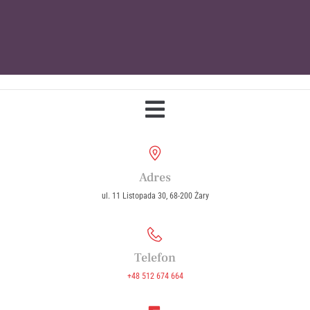
Parafia Wniebowzięcia Najświętszej
Maryi Panny w Żarach
Adres
ul. 11 Listopada 30, 68-200 Żary
Telefon
+48 512 674 664