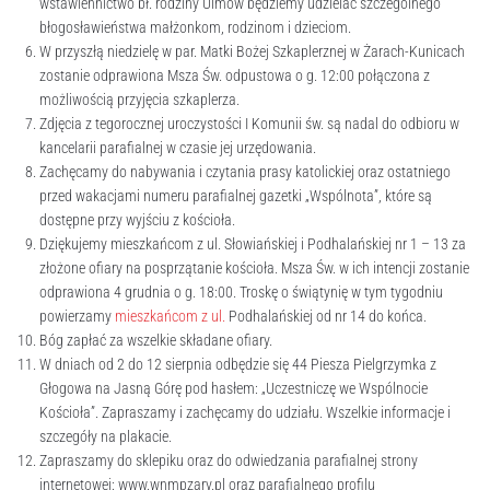
wstawiennictwo bł. rodziny Ulmów będziemy udzielać szczególnego
błogosławieństwa małżonkom, rodzinom i dzieciom.
W przyszłą niedzielę w par. Matki Bożej Szkaplerznej w Żarach-Kunicach
zostanie odprawiona Msza Św. odpustowa o g. 12:00 połączona z
możliwością przyjęcia szkaplerza.
Zdjęcia z tegorocznej uroczystości I Komunii św. są nadal do odbioru w
kancelarii parafialnej w czasie jej urzędowania.
Zachęcamy do nabywania i czytania prasy katolickiej oraz ostatniego
przed wakacjami numeru parafialnej gazetki „Wspólnota”, które są
dostępne przy wyjściu z kościoła.
Dziękujemy mieszkańcom z ul. Słowiańskiej i Podhalańskiej nr 1 – 13 za
złożone ofiary na posprzątanie kościoła. Msza Św. w ich intencji zostanie
odprawiona 4 grudnia o g. 18:00. Troskę o świątynię w tym tygodniu
powierzamy
mieszkańcom z ul.
Podhalańskiej od nr 14 do końca.
Bóg zapłać za wszelkie składane ofiary.
W dniach od 2 do 12 sierpnia odbędzie się 44 Piesza Pielgrzymka z
Głogowa na Jasną Górę pod hasłem: „Uczestniczę we Wspólnocie
Kościoła”. Zapraszamy i zachęcamy do udziału. Wszelkie informacje i
szczegóły na plakacie.
Zapraszamy do sklepiku oraz do odwiedzania parafialnej strony
internetowej: www.wnmpzary.pl oraz parafialnego profilu