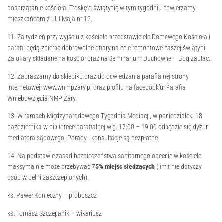
posprzątanie kościoła. Troskę o świątynię w tym tygodniu powierzamy
mieszkańcom z ul. I Maja nr 12.
11. Za tydzień przy wyjściu z kościoła przedstawiciele Domowego Kościoła i
parafii będą zbierać dobrowolne ofiary na cele remontowe naszej świątyni.
Za ofiary składane na kościół oraz na Seminarium Duchowne – Bóg zapłać..
12. Zapraszamy do sklepiku oraz do odwiedzania parafialnej strony
internetowej: www.wnmpzary.pl oraz profilu na facebook’u: Parafia
Wniebowzięcia NMP Żary.
13. W ramach Międzynarodowego Tygodnia Mediacji, w poniedziałek, 18
października w bibliotece parafialnej w g. 17:00 – 19:00 odbędzie się dyżur
mediatora sądowego. Porady i konsultacje są bezpłatne.
14. Na podstawie zasad bezpieczeństwa sanitarnego obecnie w kościele
maksymalnie może przebywać 7
5% miejsc siedzących
(limit nie dotyczy
osób w pełni zaszczepionych).
ks. Paweł Konieczny – proboszcz
ks. Tomasz Szczepanik – wikariusz