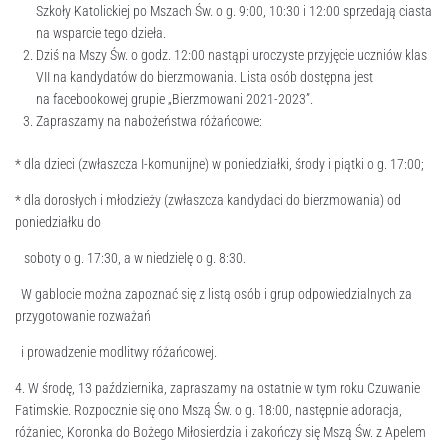
Szkoły Katolickiej po Mszach Św. o g. 9:00, 10:30 i 12:00 sprzedają ciasta
na wsparcie tego dzieła.
Dziś na Mszy Św. o godz. 12:00 nastąpi uroczyste przyjęcie uczniów klas
VII na kandydatów do bierzmowania. Lista osób dostępna jest
na facebookowej grupie „Bierzmowani 2021-2023”.
Zapraszamy na nabożeństwa różańcowe:
* dla dzieci (zwłaszcza I-komunijne) w poniedziałki, środy i piątki o g. 17:00;
* dla dorosłych i młodzieży (zwłaszcza kandydaci do bierzmowania) od
poniedziałku do
soboty o g. 17:30, a w niedzielę o g. 8:30.
W gablocie można zapoznać się z listą osób i grup odpowiedzialnych za
przygotowanie rozważań
i prowadzenie modlitwy różańcowej.
4. W środę, 13 października, zapraszamy na ostatnie w tym roku Czuwanie
Fatimskie. Rozpocznie się ono Mszą Św. o g. 18:00, następnie adoracja,
różaniec, Koronka do Bożego Miłosierdzia i zakończy się Mszą Św. z Apelem