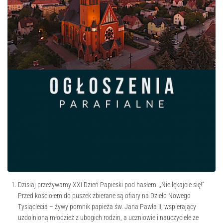
Dzisiaj przeżywamy XXI Dzień Papieski pod hasłem: „Nie lękajcie się!”
Przed kościołem do puszek zbierane są ofiary na Dzieło Nowego
Tysiąclecia – żywy pomnik papieża św. Jana Pawła II, wspierający
uzdolnioną młodzież z ubogich rodzin, a uczniowie i nauczyciele ze