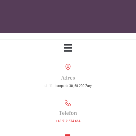
Parafia Wniebowzięcia Najświętszej
Maryi Panny w Żarach
Adres
ul. 11 Listopada 30, 68-200 Żary
Telefon
+48 512 674 664