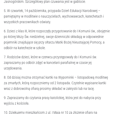
Jasnogórskim. Szczegółowy plan czuwania jest w gablocie.
5. W czwartek, 14 października, przypada Dzień Edukacji Narodowej –
pamiętajmy w modlitwie o nauczycielach, wychowawcach, katechetach i
wszystkich pracownikach oświaty.
6. Dzieci z klas III, które rozpoczęły przygotowanie do I Komunii św., obojętnie
po której Mszy Św. niedzielnej, swoje dzienniczki składają w odpowiednie
pojemniki znajdujące się przy ołtarzu Matki Bożej Nieustającej Pomocy, a
odbiór na katechezie w szkole.
7. Rodziców dzieci, które w czerwcu przystępowały do I Komunii św.
zapraszamy po odbiór zdjęć w kancelarii parafialnej w czasie jej
urzędowania.
8. Od dzisiaj można otrzymać kartki na Wypominki – listopadową modlitwę
za zmarłych, którą rozpoczniemy od 2 listopada. Czytelnie wypisane kartki
wraz z dobrowolną ofiarą prosimy składać w zakrystii lub na tacę.
9. Zapraszamy do czytania prasy katolickiej, która jest do nabycia przy
wyjściu z kościoła.
10. Dziękujemy mieszkańcom z ul. I Maja nr 10 za złożenie ofiary na