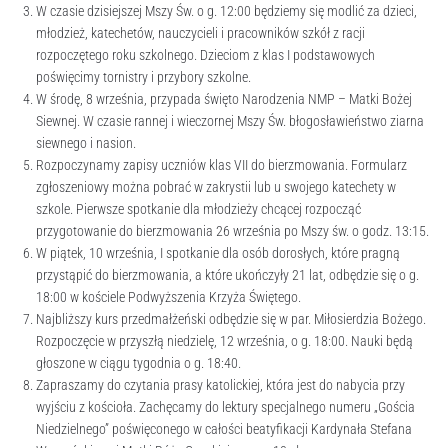
W czasie dzisiejszej Mszy Św. o g. 12:00 będziemy się modlić za dzieci,
młodzież, katechetów, nauczycieli i pracowników szkół z racji
rozpoczętego roku szkolnego. Dzieciom z klas I podstawowych
poświęcimy tornistry i przybory szkolne.
W środę, 8 września, przypada święto Narodzenia NMP – Matki Bożej
Siewnej. W czasie rannej i wieczornej Mszy Św. błogosławieństwo ziarna
siewnego i nasion.
Rozpoczynamy zapisy uczniów klas VII do bierzmowania. Formularz
zgłoszeniowy można pobrać w zakrystii lub u swojego katechety w
szkole. Pierwsze spotkanie dla młodzieży chcącej rozpocząć
przygotowanie do bierzmowania 26 września po Mszy św. o godz. 13:15.
W piątek, 10 września, I spotkanie dla osób dorosłych, które pragną
przystąpić do bierzmowania, a które ukończyły 21 lat, odbędzie się o g.
18:00 w kościele Podwyższenia Krzyża Świętego.
Najbliższy kurs przedmałżeński odbędzie się w par. Miłosierdzia Bożego.
Rozpoczęcie w przyszłą niedzielę, 12 września, o g. 18:00. Nauki będą
głoszone w ciągu tygodnia o g. 18:40.
Zapraszamy do czytania prasy katolickiej, która jest do nabycia przy
wyjściu z kościoła. Zachęcamy do lektury specjalnego numeru „Gościa
Niedzielnego” poświęconego w całości beatyfikacji Kardynała Stefana