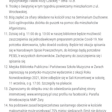
Wyszyńskiego i Matki Róży Czackiej – cena 10 zł.
Troskę o świątynię w tym tygodniu powierzamy mieszkańcom z ul.
Wrocławskiej.
Bóg zapłać za ofiary składane na kościół oraz na Seminarium Duchowne.
Dziś ogólnopolska zbiórka do puszek na pomoc dla mieszkańców
Afganistanu.
Dzisiaj od g. 11:00 do g. 13:00 w naszej bibliotece będzie możliwość
zaszczepienia się jednodawkowym preparatem przeciw Covid-19. Nie
potrzeba skierowania, tylko dowód osobisty. Będzie też okazja spisania
się w Narodowym Spisie Powszechnym, do którego będą potrzebne
PESEL’e wszystkich domowników. Zachęcamy do zaszczepienia się i
spisania się.
Miejska Biblioteka Publiczna i Państwowa Szkoła Muzyczna w Żarach
zapraszają na poetycko-muzyczne wydarzenie z okazji Roku
Norwidowskiego 2021, które odbędzie się w Sali Koncertowej w sobotę,
11 września, o g. 17:00. Szczegóły na plakacie.
Zapraszamy do sklepiku oraz do odwiedzania parafialnej strony
internetowej: www.wnmpzary.pl oraz profilu na facebook’u: Parafia
Wniebowzięcia NMP Żary.
Na podstawie zasad bezpieczeństwa sanitarnego obecnie w kościele
maksymalnie może przebywać 75% miejsc siedzących (limit nie dotyczy