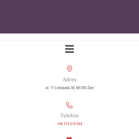
Parafia Wniebowzięcia Najświętszej
Maryi Panny w Żarach
Adres
ul. 11 Listopada 30, 68-200 Żary
Telefon
+48 512 674 664