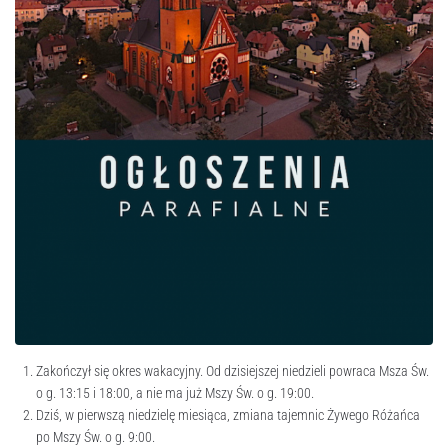
Zakończył się okres wakacyjny. Od dzisiejszej niedzieli powraca Msza Św.
o g. 13:15 i 18:00, a nie ma już Mszy Św. o g. 19:00.
Dziś, w pierwszą niedzielę miesiąca, zmiana tajemnic Żywego Różańca
po Mszy Św. o g. 9:00.