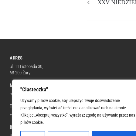
XXV NIEDZI
ADRES
ul. 11 Listopada 30,
68-200 Żary
MAIL
"Ciasteczka"
parafia@wnmpzary.pl
Używamy plików cookie, aby ulepszyć Twoje doświadczenie
TELEFON KOM.
przeglądania, wyświetlać treści oraz analizować ruch na stronie.
+48 512 674 664
Klikając „Akceptuj wszystko”, wyrażasz zgodę na używanie przez nas
plików cookie.
BANK
PKO BP 66 1020 5402 0000 0302 0322 6206