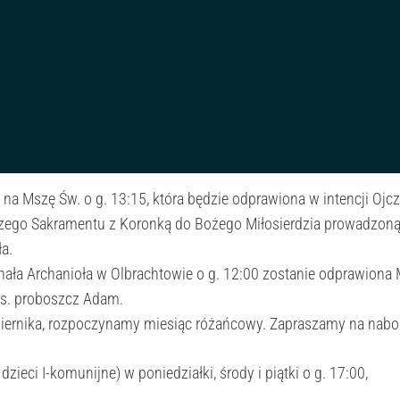
na Mszę Św. o g. 13:15, która będzie odprawiona w intencji Ojczy
szego Sakramentu z Koronką do Bożego Miłosierdzia prowadzon
a.
chała Archanioła w Olbrachtowie o g. 12:00 zostanie odprawiona
ks. proboszcz Adam.
ziernika, rozpoczynamy miesiąc różańcowy. Zapraszamy na nab
dzieci I-komunijne) w poniedziałki, środy i piątki o g. 17:00,