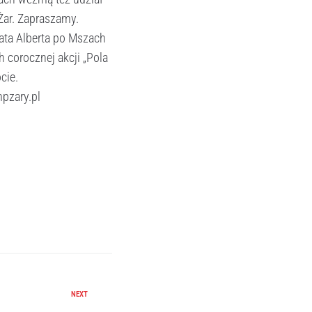
Żar. Zapraszamy.
ata Alberta po Mszach
h corocznej akcji „Pola
cie.
mpzary.pl
NEXT