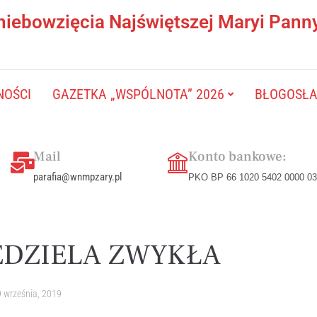
niebowzięcia Najświętszej Maryi Pann
NOŚCI
GAZETKA „WSPÓLNOTA” 2026
BŁOGOSŁAW
Mail
Konto bankowe:
parafia@wnmpzary.pl
PKO BP 66 1020 5402 0000 03
EDZIELA ZWYKŁA
 września, 2019