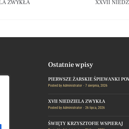
ELA ZWYKŁA
XXVII NIED
Ostatnie wpisy
PIERWSZE ŻARSKIE ŚPIEWANKI P
Posted by
Administrator
7 sierpnia, 2026
XVII NIEDZIELA ZWYKŁA
Posted by
Administrator
26 lipca, 2026
ŚWIĘTY KRZYSZTOFIE WSPIERAJ