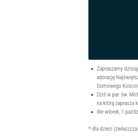
Zapraszamy dzisiaj 
adorację Najświęt
Domowego Kościoł
Dziś w par. św. Mi
na którą zaprasza 
We wtorek, 1 paźd
* dla dzieci (zwłaszcza 