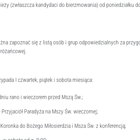
zieży (zwłaszcza kandydaci do bierzmowania) od poniedziałku do
na zapoznać się z listą osób i grup odpowiedzialnych za przy
 różańcowej.
ypada I czwartek, piątek i sobota miesiąca:
dniu rano i wieczorem przed Mszą Św.;
 Przyjaciół Paradyża na Mszy Św. wieczornej;
– Koronka do Bożego Miłosierdzia i Msza Św. z konferencją;