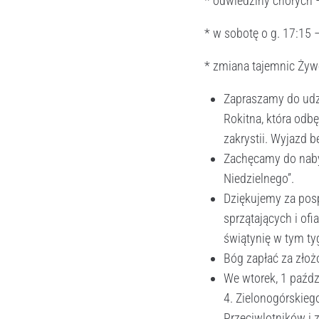
* odwiedziny chorych –
* w sobotę o g. 17:15 
* zmiana tajemnic Żywe
Zapraszamy do udz
Rokitna, która odb
zakrystii. Wyjazd b
Zachęcamy do nabywa
Niedzielnego”.
Dziękujemy za posp
sprzątających i of
świątynię w tym ty
Bóg zapłać za złoż
We wtorek, 1 paźdz
4. Zielonogórskieg
Przeciwlotników i 