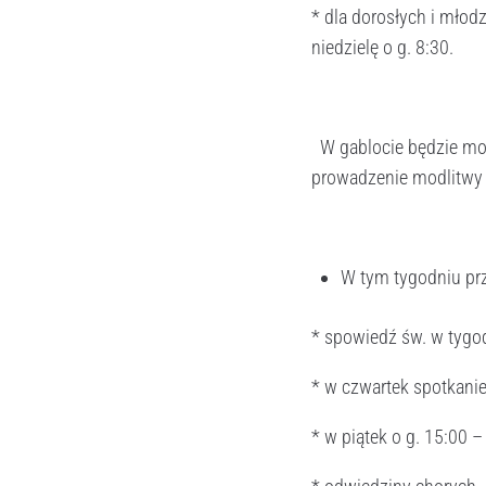
* dla dorosłych i młod
niedzielę o g. 8:30.
W gablocie będzie moż
prowadzenie modlitwy
W tym tygodniu prz
* spowiedź św. w tygo
* w czwartek spotkanie
* w piątek o g. 15:00 