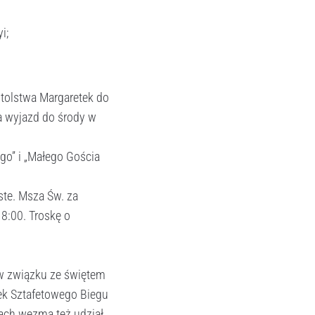
i;
tolstwa Margaretek do
na wyjazd do środy w
ego” i „Małego Gościa
ste. Msza Św. za
18:00. Troskę o
 w związku ze świętem
nek Sztafetowego Biegu
ach wezmą też udział