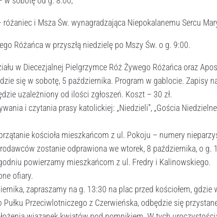
 w sobotę od g. 8:00;
– różaniec i Msza Św. wynagradzająca Niepokalanemu Sercu Mary
go Różańca w przyszłą niedzielę po Mszy Św. o g. 9:00.
iału w Diecezjalnej Pielgrzymce Róż Żywego Różańca oraz Apos
ędzie się w sobotę, 5 października. Program w gablocie. Zapisy 
ędzie uzależniony od ilości zgłoszeń. Koszt – 30 zł.
nia i czytania prasy katolickiej: „Niedzieli”, „Gościa Niedzieln
rzątanie kościoła mieszkańcom z ul. Pokoju – numery nieparzy
iarodawców zostanie odprawiona we wtorek, 8 października, o g. 
godniu powierzamy mieszkańcom z ul. Fredry i Kalinowskiego.
one ofiary.
iernika, zapraszamy na g. 13:30 na plac przed kościołem, gdzie
o Pułku Przeciwlotniczego z Czerwieńska, odbędzie się przysta
złożenia wiązanek kwiatów pod pomnikiem. W tych uroczystości