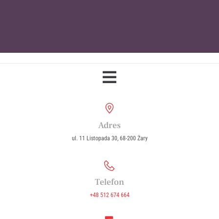
Parafia Wniebowzięcia Najświętszej
Maryi Panny w Żarach
Adres
ul. 11 Listopada 30, 68-200 Żary
Telefon
+48 512 674 664