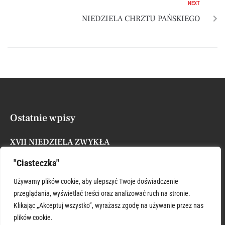
NEXT
NIEDZIELA CHRZTU PAŃSKIEGO
Ostatnie wpisy
XVII NIEDZIELA ZWYKŁA
Posted by
Administrator
26 lipca, 2026
"Ciasteczka"
ŚWIĘTY KRZYSZTOFIE WSPIERAJ
Używamy plików cookie, aby ulepszyć Twoje doświadczenie
Posted by
Administrator
26 lipca, 2026
przeglądania, wyświetlać treści oraz analizować ruch na stronie.
Klikając „Akceptuj wszystko”, wyrażasz zgodę na używanie przez nas
plików cookie.
XVI NIEDZIELA ZWYKŁA