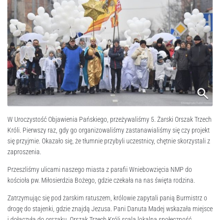
W Uroczystość Objawienia Pańskiego, przeżywaliśmy 5. Żarski Orszak Trzech
Króli. Pierwszy raz, gdy go organizowaliśmy zastanawialiśmy się czy projekt
się przyjmie. Okazało się, że tłumnie przybyli uczestnicy, chętnie skorzystali z
zaproszenia.
Przeszliśmy ulicami naszego miasta z parafii Wniebowzięcia NMP do
kościoła pw. Miłosierdzia Bożego, gdzie czekała na nas święta rodzina.
Zatrzymując się pod żarskim ratuszem, królowie zapytali panią Burmistrz o
drogę do stajenki, gdzie znajdą Jezusa. Pani Danuta Madej wskazała miejsce
i dołączyła do orszaku. Orszak Trzech Króli scala lokalną społeczność.