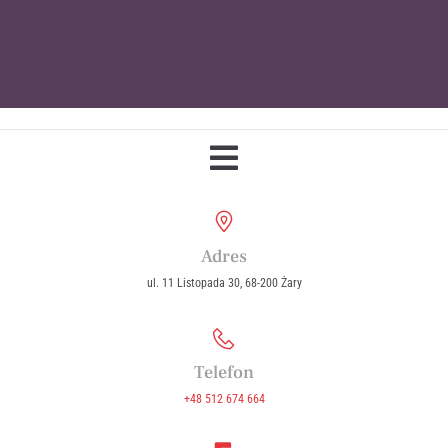
Parafia Wniebowzięcia Najświętszej
Maryi Panny w Żarach
Adres
ul. 11 Listopada 30, 68-200 Żary
Telefon
+48 512 674 664