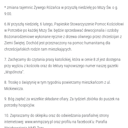
* zmiana tajemnic Żywego Różańca w przyszłą niedzielę po Mszy Św. o g.
9:00.
6.W przyszłą niedzielę, 6 lutego, Papieskie Stowarzyszenie Pomoc Kościołowi
w Potrzebie po każdej Mszy Św. będzie sprzedawać dewocjonalia i ozdoby
Bożonarodzeniowe wykonane ręcznie z drzewa oliwnego przez chrześcijan z
Ziemi Świętej. Dochód jest przeznaczony na pomoc humanitarną dla
chrześcijańskich rodzin tam mieszkających.
7. Zachęcamy do czytania prasy katolickiej, która w cenie 8 zł jest dostępna
przy wyjściu z kościoła oraz do lektury najnowszego numer naszej gazetki
„Wspólnota”.
8. Troskę o świątynię w tym tygodniu powierzamy mieszkańcom z ul.
Mickiewicza.
9. Bóg zapłać za wszelkie składane ofiary. Za tydzień zbiórka do puszek na
potrzeby hospicjów.
10. Zapraszamy do sklepiku oraz do odwiedzania parafialnej strony
internetowej: www.wnmpzary.pl oraz profilu na facebook’u: Parafia