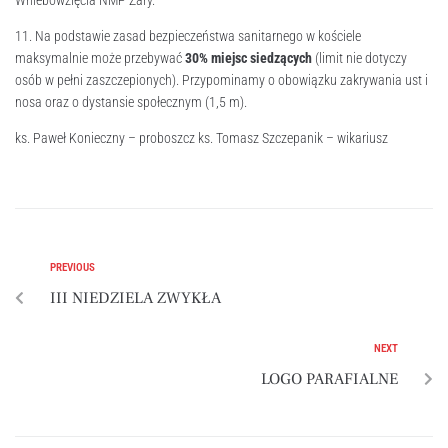
Wniebowzięcia NMP Żary.
11. Na podstawie zasad bezpieczeństwa sanitarnego w kościele
maksymalnie może przebywać
30% miejsc siedzących
(limit nie dotyczy
osób w pełni zaszczepionych). Przypominamy o obowiązku zakrywania ust i
nosa oraz o dystansie społecznym (1,5 m).
ks. Paweł Konieczny – proboszcz ks. Tomasz Szczepanik – wikariusz
PREVIOUS
III NIEDZIELA ZWYKŁA
NEXT
LOGO PARAFIALNE