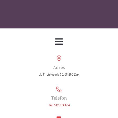
Parafia Wniebowzięcia Najświętszej
Maryi Panny w Żarach
Adres
ul. 11 Listopada 30, 68-200 Żary
Telefon
+48 512 674 664