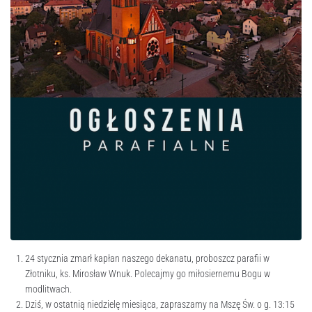
24 stycznia zmarł kapłan naszego dekanatu, proboszcz parafii w
Złotniku, ks. Mirosław Wnuk. Polecajmy go miłosiernemu Bogu w
modlitwach.
Dziś, w ostatnią niedzielę miesiąca, zapraszamy na Mszę Św. o g. 13:15