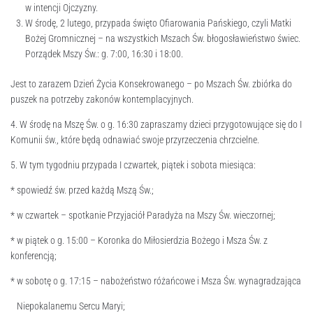
w intencji Ojczyzny.
W środę, 2 lutego, przypada święto Ofiarowania Pańskiego, czyli Matki
Bożej Gromnicznej – na wszystkich Mszach Św. błogosławieństwo świec.
Porządek Mszy Św.: g. 7:00, 16:30 i 18:00.
Jest to zarazem Dzień Życia Konsekrowanego – po Mszach Św. zbiórka do
puszek na potrzeby zakonów kontemplacyjnych.
4. W środę na Mszę Św. o g. 16:30 zapraszamy dzieci przygotowujące się do I
Komunii św., które będą odnawiać swoje przyrzeczenia chrzcielne.
5. W tym tygodniu przypada I czwartek, piątek i sobota miesiąca:
* spowiedź św. przed każdą Mszą Św.;
* w czwartek – spotkanie Przyjaciół Paradyża na Mszy Św. wieczornej;
* w piątek o g. 15:00 – Koronka do Miłosierdzia Bożego i Msza Św. z
konferencją;
* w sobotę o g. 17:15 – nabożeństwo różańcowe i Msza Św. wynagradzająca
Niepokalanemu Sercu Maryi;