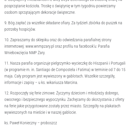
posprzątanie kościoła. Troskę o świątynię w tym tygodniu powierzamy
osobom sprzątającym dekoracje świąteczne.
9. Bóg zapłać za wszelkie składane ofiary. Za tydzień zbiórka do puszek na
potrzeby hospicjów.
10. Zapraszamy do sklepiku oraz do odwiedzania parafialnej strony
internetowej: www.wnmpzary.pl oraz profilu na facebook’u: Parafia
Wniebowzięcia NMP Żary.
11. Nasza parafia organizuje pielgrzymko-wycieczkę do Hiszpanii i Portugali
(w programie m. in. Santiago de Compostela i Fatima) w terminie od 7 do 15
maja. Cały program jest wywieszony w gablotach. Wszelkie szczegóły,
informacje i zapisy – u ks. wikariusza Marcina.
12. Rozpoczęły się ferie zimowe. Życzymy dzieciom i młodzieży dobrego,
owocnego i bezpiecznego wypoczynku. Zachęcamy do skorzystania z oferty
na ferie jakie przygotowane zostały przez miasto. Szczegóły na plakatach
wywieszonych na mieście i w naszej gablocie.
ks. Paweł Konieczny – proboszcz