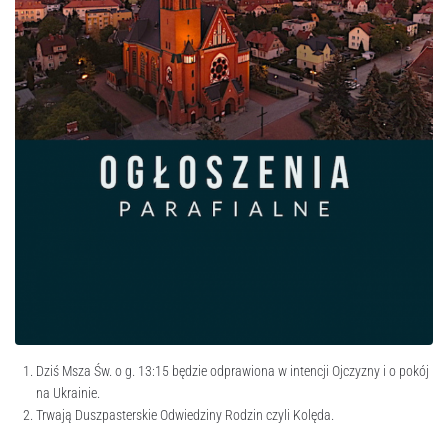
Dziś Msza Św. o g. 13:15 będzie odprawiona w intencji Ojczyzny i o pokój
na Ukrainie.
Trwają Duszpasterskie Odwiedziny Rodzin czyli Kolęda.