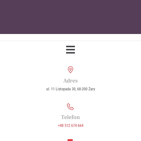
Parafia Wniebowzięcia Najświętszej
Maryi Panny w Żarach
Adres
ul. 11 Listopada 30, 68-200 Żary
Telefon
+48 512 674 664