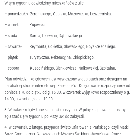
W tym tygodniu odwiedzimy mieszkańców z ulic:
– poniedziałek Żeromskiego, Opolska, Mazowiecka, Leszczyńska.
– wtorek Kujawska.
– środa Sarnia, Dziewina, Dąbrowskiego.
– czwartek Reymonta, Łokietka, Słowackiego, Boya-Żeleńskiego.
– piątek Turystyczna, Rekreacyjna, Chłopickiego.
– sobota Kusocińskiego, Sienkiewicza, Nałkowskiej, Szpitalna.
Plan odwiedzin kolędowych jest wywieszony w gablotach oraz dostępny na
parafialnej stronie internetowej i Facebook’u . Kolędowanie rozpoczynamy od
poniedziałku do piątku od g. 15:30, w czwartek wyjątkowo rozpoczniemy o g.
14:00, a w sobotę od g. 10:00.
3. W trakcie kolędy kancelaria jest nieczynna. W pilnych sprawach prosimy
zgłaszać się w tygodniu po Mszy Św. do zakrystii.
4. W czwartek, 2 lutego, przypada święto Ofiarowania Pańskiego, czyli Matki
Bożej Gromnicznej. Na wszystkich Mszach Św. błogosławieństwo świec.