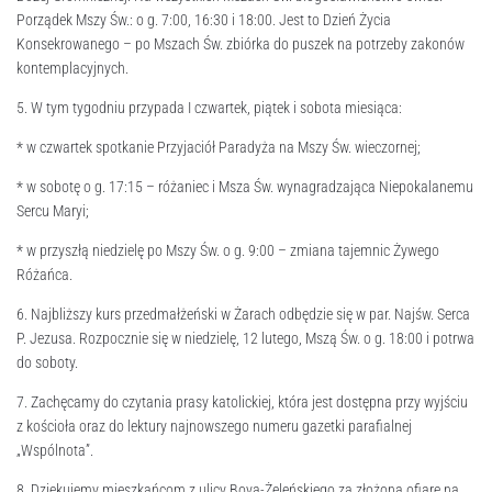
Porządek Mszy Św.: o g. 7:00, 16:30 i 18:00. Jest to Dzień Życia
Konsekrowanego – po Mszach Św. zbiórka do puszek na potrzeby zakonów
kontemplacyjnych.
5. W tym tygodniu przypada I czwartek, piątek i sobota miesiąca:
* w czwartek spotkanie Przyjaciół Paradyża na Mszy Św. wieczornej;
* w sobotę o g. 17:15 – różaniec i Msza Św. wynagradzająca Niepokalanemu
Sercu Maryi;
* w przyszłą niedzielę po Mszy Św. o g. 9:00 – zmiana tajemnic Żywego
Różańca.
6. Najbliższy kurs przedmałżeński w Żarach odbędzie się w par. Najśw. Serca
P. Jezusa. Rozpocznie się w niedzielę, 12 lutego, Mszą Św. o g. 18:00 i potrwa
do soboty.
7. Zachęcamy do czytania prasy katolickiej, która jest dostępna przy wyjściu
z kościoła oraz do lektury najnowszego numeru gazetki parafialnej
„Wspólnota”.
8. Dziękujemy mieszkańcom z ulicy Boya-Żeleńskiego za złożoną ofiarę na